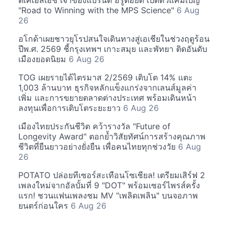
ดีเคเอสเอช เจ้าของแบรนด์ ฮีรูดอยด์ เปิดตัวแคมเปญ
"Road to Winning with the MPS Science"
6 Aug
26
อโกด้าเผยชาวยุโรปสนใจเดินทางสู่เอเชียในช่วงฤดูร้อน
ปีพ.ศ. 2569 ชี้กรุงเทพฯ เกาะสมุย และพัทยา ติดอันดับ
เมืองยอดนิยม
6 Aug 26
TOG เผยรายได้ไตรมาส 2/2569 เติบโต 14% แตะ
1,003 ล้านบาท ธุรกิจหลักแข็งแกร่งจากเลนส์มูลค่า
เพิ่ม และการขยายตลาดต่างประเทศ พร้อมเดินหน้า
ลงทุนเพื่อการเติบโตระยะยาว
6 Aug 26
เมืองไทยประกันชีวิต คว้ารางวัล "Future of
Longevity Award" ตอกย้ำวิสัยทัศน์การสร้างคุณภาพ
ชีวิตที่ยืนยาวอย่างยั่งยืน เพื่อคนไทยทุกช่วงวัย
6 Aug
26
POTATO ปล่อยทีเซอร์สะเทือนโซเชียล! เตรียมเสิร์ฟ 2
เพลงใหม่จากอัลบั้มที่ 9 "DOT" พร้อมเซอร์ไพรส์ครั้ง
แรก! ชวนแฟนเพลงชม MV "เพลิดเพลิน" บนจอภาพ
ยนตร์ก่อนใคร
6 Aug 26