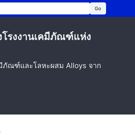
Go
้างโรงงานเคมีภัณฑ์แห่ง
เคมีภัณฑ์และโลหะผสม Alloys จาก
S