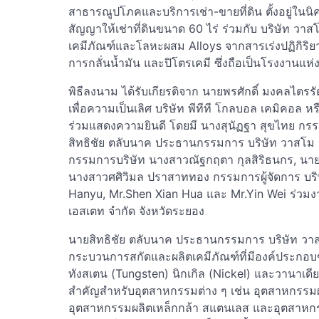
สาธารณูปโภคและบริการเช่า-ขายที่ดิน ตั้งอยู่ใน
สัญญาให้เช่าที่ดินขนาด 60 ไร่ ร่วมกับ บริษัท วา
เคมีภัณฑ์และโลหะผสม Alloys จากสารเร่งปฏิกิริย
การกลั่นน้ำมัน และปิโตรเคมี ซึ่งถือเป็นโรงงาน
พิธีลงนาม ได้รับเกียรติจาก นายพรศักดิ์ มงคลไตรรัต
เพื่อความเป็นเลิศ บริษัท พีทีที โกลบอล เคมิคอ
ร่วมแสดงความยินดี โดยมี นางสุนัฏฐา สุขไทย กรรม
สิทธิชัย ตลับนาค ประธานกรรมการ บริษัท วาสโม 
กรรมการบริษัท นางสาวณัฐกฤตา กุลสิริธนกร, นาย
นางสาวศศิวิมล ปราสาททอง กรรมการผู้จัดการ บริษั
Hanyu, Mr.Shen Xian Hua และ Mr.Yin Wei ร่วมงา
เอสเตท จำกัด จังหวัดระยอง
นายสิทธิชัย ตลับนาค ประธานกรรมการ บริษัท วาสโ
กระบวนการสกัดและผลิตเคมีภัณฑ์ที่มีองค์ประกอบ
ทังสเตน (Tungsten) นิกเกิล (Nickel) และวานาเดีย
สำคัญสำหรับอุตสาหกรรมต่าง ๆ เช่น อุตสาหกรรม
อุตสาหกรรมผลิตเหล็กกล้า สแตนเลส และอุตสาหกร