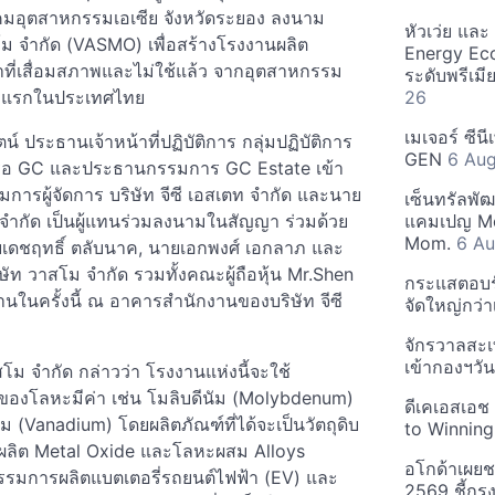
นิคมอุตสาหกรรมเอเซีย จังหวัดระยอง ลงนาม
หัวเว่ย แล
สโม จำกัด (VASMO) เพื่อสร้างโรงงานผลิต
Energy Ec
าที่เสื่อมสภาพและไม่ใช้แล้ว จากอุตสาหกรรม
ระดับพรีเม
แห่งแรกในประเทศไทย
26
เมเจอร์ ซีน
น์ ประธานเจ้าหน้าที่ปฏิบัติการ กลุ่มปฏิบัติการ
GEN
6 Au
ล หรือ GC และประธานกรรมการ GC Estate เข้า
การผู้จัดการ บริษัท จีซี เอสเตท จำกัด และนาย
เซ็นทรัลพั
จำกัด เป็นผู้แทนร่วมลงนามในสัญญา ร่วมด้วย
แคมเปญ Mo
Mom.
6 Au
เดชฤทธิ์ ตลับนาค, นายเอกพงศ์ เอกลาภ และ
ท วาสโม จำกัด รวมทั้งคณะผู้ถือหุ้น Mr.Shen
กระแสตอบรับ
นในครั้งนี้ ณ อาคารสำนักงานของบริษัท จีซี
จัดใหญ่กว่าเ
จักรวาลสะเ
เข้ากองฯว
ม จำกัด กล่าวว่า โรงงานแห่งนี้จะใช้
ของโลหะมีค่า เช่น โมลิบดีนัม (Molybdenum)
ดีเคเอสเอช
ม (Vanadium) โดยผลิตภัณฑ์ที่ได้จะเป็นวัตถุดิบ
to Winning
ผลิต Metal Oxide และโลหะผสม Alloys
อโกด้าเผยชา
รมการผลิตแบตเตอรี่รถยนต์ไฟฟ้า (EV) และ
2569 ชี้กร