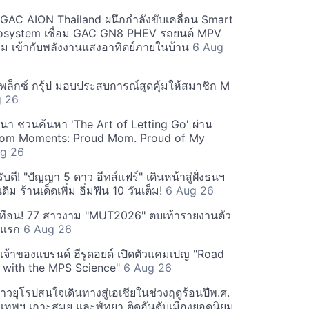
ะ GAC AION Thailand ผนึกกำลังขับเคลื่อน Smart
osystem เชื่อม GAC GN8 PHEV รถยนต์ MPV
ียม เข้ากับพลังงานแสงอาทิตย์ภายในบ้าน
6 Aug
ีเพล็กซ์ กรุ้ป มอบประสบการณ์สุดคุ้มให้สมาชิก M
g 26
ฒนา ชวนค้นหา 'The Art of Letting Go' ผ่าน
m Moments: Proud Mom. Proud of My
g 26
ดี! "ปัญญา 5 ดาว อีทส์แฟร์" เดินหน้าสู่ฝั่งธนฯ
ดิม ร้านเด็ดเพิ่ม อิ่มฟิน 10 วันเต็ม!
6 Aug 26
ทือน! 77 สาวงาม "MUT2026" ตบเท้ารายงานตัว
ันแรก
6 Aug 26
 เจ้าของแบรนด์ ฮีรูดอยด์ เปิดตัวแคมเปญ "Road
 with the MPS Science"
6 Aug 26
วยุโรปสนใจเดินทางสู่เอเชียในช่วงฤดูร้อนปีพ.ศ.
ุงเทพฯ เกาะสมุย และพัทยา ติดอันดับเมืองยอดนิยม