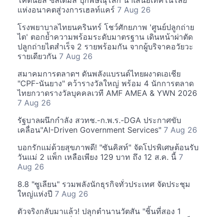
โคตินอส ซิสเต็มส์ บุกพิษณุโลก นำเสนอเทคโนโลยี
แห่งอนาคตสู่วงการเฮลท์แคร์
7 Aug 26
โรงพยาบาลไทยนครินทร์ โชว์ศักยภาพ 'ศูนย์ปลูกถ่าย
ไต' ตอกย้ำความพร้อมระดับมาตรฐาน เดินหน้าผ่าตัด
ปลูกถ่ายไตสำเร็จ 2 รายพร้อมกัน จากผู้บริจาคอวัยวะ
รายเดียวกัน
7 Aug 26
สมาคมการตลาดฯ ดันพลังแบรนด์ไทยผงาดเอเชีย
"CPF-นันยาง" คว้ารางวัลใหญ่ พร้อม 4 นักการตลาด
ไทยกวาดรางวัลบุคคลเวที AMF AMEA & YWN 2026
7 Aug 26
รัฐบาลผนึกกำลัง สวทช.-ก.พ.ร.-DGA ประกาศขับ
เคลื่อน"AI-Driven Government Services"
7 Aug 26
บอกรักแม่ด้วยสุขภาพดี! "ซันคิสท์" จัดโปรพิเศษต้อนรับ
วันแม่ 2 แพ็ก เหลือเพียง 129 บาท ถึง 12 ส.ค. นี้
7
Aug 26
8.8 "ซูเลียน" รวมพลังนักธุรกิจทั่วประเทศ จัดประชุม
ใหญ่แห่งปี
7 Aug 26
ตัวจริงกลับมาแล้ว! ปลุกตำนานวัตสัน "ชิ้นที่สอง 1