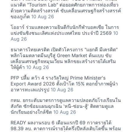
แนวคิด "Tourism Lab" ต่อยอดศักยภาพการท่องเที่ยว
ด้วยความคิดสร้างสรรค์ ขับเคลื่อนเศรษฐกิจสร้างสรรค์
ของภูเก็ต
10 Aug 26
โออาร์ ร่วมแสดงความยินดีกับนักกีฬาบอคเซีย ในการ
แข่งขันชิงชนะเลิศแห่งประเทศไทย ประจำปี 2569
10
Aug 26
ธนาคารไทยเครดิต เปิดตัวโครงการ "แยกดี มีเครดิต"
พลิกโฉมตลาดมีนบุรีสู่ Green Market ต้นแบบ ขับ
เคลื่อนเศรษฐกิจหมุนเวียน พลิกขยะสร้างรายได้เสริม
ให้ผู้ค้า
10 Aug 26
PFP ปลื้ม คว้า 4 รางวัลใหญ่ Prime Minister's
Export Award 2026 ตั้งเป้าโต 15% ตอกย้ำภาพผู้นำ
อาหารทะเลแปรรูป
10 Aug 26
กทม. ยกระดับมาตรการดูแลความปลอดภัยโรงเรียนใน
สังกัด ซักซ้อมแผนฉุกเฉิน 'หนี-ซ่อน-สู้' ติดตามดูแล
นักเรียนอย่างใกล้ชิด
10 Aug 26
READY ผลงานรอบ 6 เดือนแรกปี 69 กวาดรายได้
98.39 ลบ. คาดการณ์รายได้ครึ่งปีหลังเติบโตขึ้น พร้อม