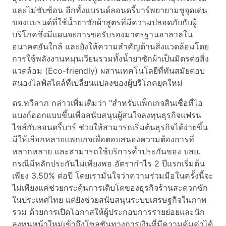
และไม่ซับซ้อน อีกทั้งแบรนด์ลอนดรี้บาร์พยายามชูจุดเด่น
ของแบรนด์ที่ใช้น้ำยาซักผ้าสูตรที่มีความปลอดภัยกับผู้
บริโภคซึ่งมีแผนจะการขอรับรองมาตรฐานฮาลาลใน
อนาคตอันใกล้ และยังให้ความสำคัญด้านสิ่งแวดล้อมโดย
การใช้พลังงานหมุนเวียนรวมทั้งน้ำยาซักผ้าเป็นมิตรต่อสิ่ง
แวดล้อม (Eco-friendly) ผสานเทคโนโลยีที่ทันสมัยตอบ
สนองไลฟ์สไตล์ที่เปลี่ยนแปลงของผู้บริโภคยุคใหม่
ดร.ทวีลาภ กล่าวเพิ่มเติมว่า "สำหรับแพ็กเกจสินเชื่อที่ไอ
แบงก์ออกแบบขึ้นเพื่อสนับสนุนผู้สนใจลงทุนธุรกิจแฟรน
ไชส์กับลอนดรี้บาร์ ช่วยให้สามารถเริ่มต้นธุรกิจได้ง่ายขึ้น
มีให้เลือกหลายแพกเกจเพื่อตอบสนองความต้องการที่
หลากหลาย และสามารถใช้บริการค้ำประกันของ บสย.
กรณีมีหลักประกันไม่เพียงพอ อัตรากำไร 2 ปีแรกเริ่มต้น
เพียง 3.50% ต่อปี โดยเรามั่นใจว่าความร่วมมือในครั้งนี้จะ
ไม่เพียงแค่ช่วยกระตุ้นการเติบโตของธุรกิจร้านสะดวกซัก
ในประเทศไทย แต่ยังช่วยสนับสนุนระบบเศรษฐกิจในภาพ
รวม ด้วยการเปิดโอกาสให้ผู้ประกอบการรายย่อยและนัก
ลงทุนหน้าใหม่เข้าถึงโซลูชันทางการเงินที่มีความคุ้มค่าได้