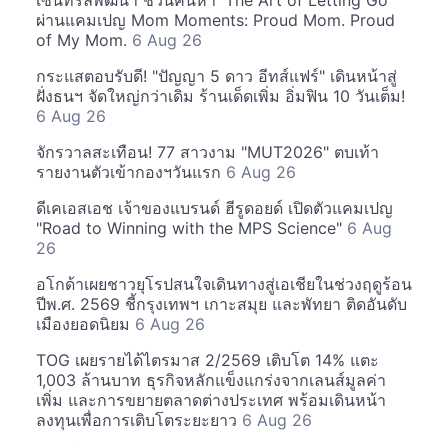
เซ็นทรัลพัฒนา ชวนค้นหา 'The Art of Letting Go'
ผ่านแคมเปญ Mom Moments: Proud Mom. Proud
of My Mom.
6 Aug 26
กระแสตอบรับดี! "ปัญญา 5 ดาว อีทส์แฟร์" เดินหน้าสู่
ฝั่งธนฯ จัดใหญ่กว่าเดิม ร้านเด็ดเพิ่ม อิ่มฟิน 10 วันเต็ม!
6 Aug 26
จักรวาลสะเทือน! 77 สาวงาม "MUT2026" ตบเท้า
รายงานตัวเข้ากองฯวันแรก
6 Aug 26
ดีเคเอสเอช เจ้าของแบรนด์ ฮีรูดอยด์ เปิดตัวแคมเปญ
"Road to Winning with the MPS Science"
6 Aug
26
อโกด้าเผยชาวยุโรปสนใจเดินทางสู่เอเชียในช่วงฤดูร้อน
ปีพ.ศ. 2569 ชี้กรุงเทพฯ เกาะสมุย และพัทยา ติดอันดับ
เมืองยอดนิยม
6 Aug 26
TOG เผยรายได้ไตรมาส 2/2569 เติบโต 14% แตะ
1,003 ล้านบาท ธุรกิจหลักแข็งแกร่งจากเลนส์มูลค่า
เพิ่ม และการขยายตลาดต่างประเทศ พร้อมเดินหน้า
ลงทุนเพื่อการเติบโตระยะยาว
6 Aug 26