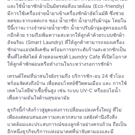
และใช้น้ำยาซักผ้าเป็นมิตรต่อสิ่งแวดล้อม (Eco-friendly)
มีการใช้เครื่องจ่ายน้ำยาเข้าเครื่องซักผ้าอัตโนมัติ ซึ่งช่วย
ลดขยะจากแพคเกจ ซอง น้ำยาซัก น้ำยาปรับผ้านุ่ม โดยใน
ปีนี้เราจะวางจำหน่ายน้ำยาซัก น้ำยาปรับผ้านุ่มสูตรออแกนิ
กอีกด้วย รวมถึงเพิ่มความสะดวกให้ลูกค้าด้วยระบบซักผ้า
อัจฉริยะ (Smart Laundry) ที่ให้ลูกค้าสามารถจองเครื่อง
ซักผ่านแอปพลิเคชัน พร้อมการยกระดับร้านสะดวกซักเป็น
พื้นที่ไลฟ์สไตล์ ด้วยคอนเซปต์ Laundry Cafe ที่เปิดโอกาส
ให้ลูกค้าพักผ่อนหรือทำงานในระหว่างรอการซักผ้า
เทรนด์ใหม่ที่น่าสนใจยังรวมถึง บริการซัก-อบ 24 ชั่วโมง
พร้อมจัดส่งถึงบ้าน เพื่อตอบโจทย์ชีวิตคนเมือง และ การใช้
เทคโนโลยีฆ่าเชื้อขั้นสูง เช่น ระบบ UV-C หรืออบไอน้ำ
เพื่อความมั่นใจด้านสุขอนามัย
ธุรกิจนี้กำลังก้าวสู่ยุคแห่งการเปลี่ยนแปลงครั้งใหญ่ ที่ไม่
เพียงแต่ตอบสนองความสะดวกสบาย แต่ยังคำนึงถึงสิ่ง
แวดล้อมและประสบการณ์ของลูกค้าอย่างครบถ้วน ถือเป็น
อีกหนึ่งธุรกิจบริการแห่งอนาคตที่น่าจับตามองและมี