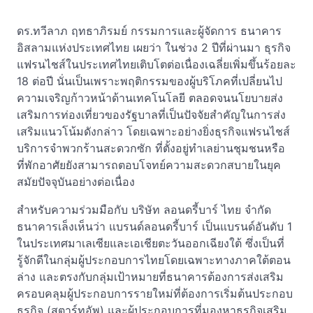
ดร.ทวีลาภ ฤทธาภิรมย์ กรรมการและผู้จัดการ ธนาคาร
อิสลามแห่งประเทศไทย เผยว่า ในช่วง 2 ปีที่ผ่านมา ธุรกิจ
แฟรนไชส์ในประเทศไทยเติบโตต่อเนื่องเฉลี่ยเพิ่มขึ้นร้อยละ
18 ต่อปี นั่นเป็นเพราะพฤติกรรมของผู้บริโภคที่เปลี่ยนไป
ความเจริญก้าวหน้าด้านเทคโนโลยี ตลอดจนนโยบายส่ง
เสริมการท่องเที่ยวของรัฐบาลที่เป็นปัจจัยสำคัญในการส่ง
เสริมแนวโน้มดังกล่าว โดยเฉพาะอย่างยิ่งธุรกิจแฟรนไชส์
บริการจำพวกร้านสะดวกซัก ที่ตั้งอยู่ทำเลย่านชุมชนหรือ
ที่พักอาศัยยังสามารถตอบโจทย์ความสะดวกสบายในยุค
สมัยปัจจุบันอย่างต่อเนื่อง
สำหรับความร่วมมือกับ บริษัท ลอนดรี้บาร์ ไทย จำกัด
ธนาคารเล็งเห็นว่า แบรนด์ลอนดรี้บาร์ เป็นแบรนด์อันดับ 1
ในประเทศมาเลเซียและเอเชียตะวันออกเฉียงใต้ ซึ่งเป็นที่
รู้จักดีในกลุ่มผู้ประกอบการไทยโดยเฉพาะทางภาคใต้ตอน
ล่าง และตรงกับกลุ่มเป้าหมายที่ธนาคารต้องการส่งเสริม
ครอบคลุมผู้ประกอบการรายใหม่ที่ต้องการเริ่มต้นประกอบ
ธุรกิจ (สตาร์ทอัพ) และผู้ประกอบการที่มองหาธุรกิจเสริม