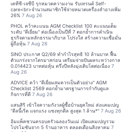
เคทีซี-เจซีบี รุกหมวดความงาม รับเทรนด์ Self-
care<br>จำนวนสมาชิกใช้จ่ายหมวดเครื่องสำอางเพิ่ม
26%
7 Aug 26
PHOL คว้าคะแนน AGM Checklist 100 คะแนนเต็ม
ระดับ "ดีเยี่ยม" ต่อเนื่องเป็นปีที่ 7 ตอกย้ำการดำเนิน
ธุรกิจตามหลักธรรมาภิบาล โปร่งใส สร้างความเชื่อมั่น
ผู้ถือหุ้น
7 Aug 26
SINO ประกาศ Q2/69 ทำกำไรสุทธิ 10 ล้านบาท ฟื้น
ตัวแกร่งจากไตรมาสก่อน เตรียมจ่ายปันผลระหว่างกาล
0.014423 บาทต่อหุ้น ครึ่งปีหลังมุ่งเติบโตต่อเนื่อง
7
Aug 26
ADVICE คว้า "ดีเยี่ยมสมควรเป็นตัวอย่าง" AGM
Checklist 2569 ตอกย้ำมาตรฐานการกำกับดูแล
กิจการที่ดี
7 Aug 26
แสนสิริ เข้าใจความกังวลผู้ซื้อบ้านยุคใหม่ ส่งแคมเปญ
"ดีลนี้เริ่ด แจกแรง แซงทุกดีล สูงสุด 1 ล้าน*"
7 Aug 26
อิมแพ็คชวนครอบครัวฉลองวันแม่ เปิดแคมเปญรวม
โปรโมชันจาก 5 ร้านอาหาร ตลอดเดือนสิงหาคม
7