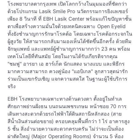
โรงพยาบาลตากรุงเทพ เปิดโลกกว้างในมุมมองที่ชัดกว่า
ด้วยโปรแกรม Lasik Smile Pro นวัตกรรมการยิงเลเซอร์
เพียง 8 วินาที ที่ EBH Lasik Center พร้อมแก้ไขปัญหาชั้น
ตาเพื่อสร้างความมั่นใจด้วยเทคนิคเฉพาะ Open Eyelid
ทั้งยังชำนาญการรักษาโรคต้อ โดยเฉพาะโรคต้อกระจกใน
ผู้สูงวัย ให้สามารถกลับมามองเห็นได้ชัดขึ้นอีกครั้ง ด้วยทีม
จักษุแพทย์ และแพทย์ผู้ชำนาญการมากกว่า 23 คน พร้อม
เทคโนโลยีที่ทันสมัย โดยในงานได้รับเกียรติจากคุณ
"ชมพู่" อารยา เอ ฮาร์เก็ต นักแสดง นางแบบ และพิธีกร
มากความสามารถ ควงคู่น้อง "แอบิเกล" ลูกสาวสุดน่ารัก
ร่วมเป็นแขกรับเชิญ แจกความสดใส ในฐานะผู้ใช้บริการ
จริง
EBH โรงพยาบาลเฉพาะทางด้านดวงตา ตั้งอยู่ในทำเล
ศักยภาพย่านฝั่งธน บนถนนเพชรเกษม หน้าซอย 70 การ
เดินทางสะดวกด้วยรถไฟฟ้าใต้ดินสถานีหลักสอง (สาย
สีน้ำเงินส่วนต่อขยาย) ครอบคลุมพื้นที่กว่า 1 ไร่ อาคารสูง
5 ชั้น สิ่งอำนวยความสะดวกครบครัน ไม่ว่าจะเป็นห้อง
ผ่าตัดใหญ่ (Major Operating Rooms) จำนวน 5 ห้อง