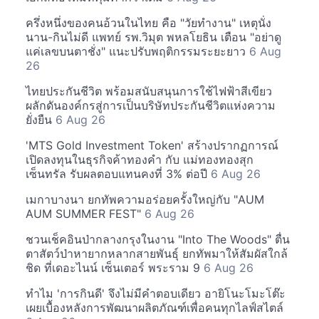
ครึ่งหนึ่งของคนอ้วนในไทย คือ "วัยทำงาน" เหตุนั่ง
นาน-กินไม่ดี แพทย์ รพ.วิมุต พหลโยธิน เตือน "อย่าดู
แค่เลขบนตาชั่ง" แนะปรับพฤติกรรมระยะยาว
6 Aug
26
ไทยประกันชีวิต พร้อมสนับสนุนการใช้ไฟฟ้าสีเขียว
ผลักดันองค์กรสู่การเป็นบริษัทประกันชีวิตแห่งความ
ยั่งยืน
6 Aug 26
'MTS Gold Investment Token' สร้างปรากฏการณ์
เปิดลงทุนในธุรกิจค้าทองคำ กับ แม่ทองทองสุก
เซ็นทรัล รับผลตอบแทนคงที่ 3% ต่อปี
6 Aug 26
เมกาบางนา ยกทัพความอร่อยครั้งใหญ่กับ "AUM
AUM SUMMER FEST"
6 Aug 26
ชวนเช็คอินป่ากลางกรุงในงาน "Into The Woods" ตื่น
ตาสัตว์ป่าหายากหลากสายพันธุ์ ยกทัพมาให้สัมผัสใกล้
ชิด ที่เดอะไนน์ เซ็นเตอร์ พระราม 9
6 Aug 26
ทำไม 'การกินดี' จึงไม่มีคำตอบเดียว อายิโนะโมะโต๊ะ
เผยเบื้องหลังการพัฒนาผลิตภัณฑ์เพื่อคนทุกไลฟ์สไตล์