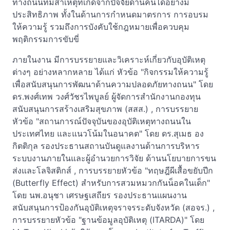
ทางถนนที่มีสาเหตุที่เกิดจากปัจจัยด้านคนได้อย่างมี
ประสิทธิภาพ ทั้งในด้านการกำหนดมาตรการ การอบรม
ให้ความรู้ รวมถึงการบังคับใช้กฎหมายเพื่อควบคุม
พฤติกรรมการขับขี่
ภายในงาน มีการบรรยายและวิเคราะห์เกี่ยวกับอุบัติเหตุ
ต่างๆ อย่างหลากหลาย ได้แก่ หัวข้อ "กิจกรรมให้ความรู้
เพื่อสนับสนุนการพัฒนาด้านความปลอดภัยทางถนน" โดย
ดร.พงศ์เทพ วงศ์วัชรไพบูลย์ ผู้จัดการสำนักงานกองทุน
สนับสนุนการสร้างเสริมสุขภาพ (สสส.) , การบรรยาย
หัวข้อ "สถานการณ์ปัจจุบันของอุบัติเหตุทางถนนใน
ประเทศไทย และแนวโน้มในอนาคต" โดย ดร.สุเมธ อง
กิตติกุล รองประธานสถานบันดูแลงานด้านการบริหาร
ระบบงานภายในและผู้อำนวยการวิจัย ด้านนโยบายการขน
ส่งและโลจิสติกส์ , การบรรยายหัวข้อ "ทฤษฎีผีเสื้อขยับปีก
(Butterfly Effect) สำหรับการสวมหมวกกันน็อคในเด็ก"
โดย นพ.อนุชา เศรษฐเสถียร รองประธานแผนงาน
สนับสนุนการป้องกันอุบัติเหตุจราจรระดับจังหวัด (สอจร.) ,
การบรรยายหัวข้อ "ฐานข้อมูลอุบัติเหตุ (ITARDA)" โดย