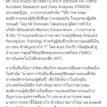
Mr.Toru Kiuchi นักวิจัยอาวุโสจาก Institute for Traffic
Accident Research and Data Analysis (ITARDA)
ประเทศญี่ปุ่น , การบรรยายหัวข้อ "วิธีการควบคุม
พฤติกรรมของผู้ขับขี่เพื่อความปลอดภัย ในมุมของผู้ผลิต
รถยนต์" โดย Mr.Tomoaki Takamiya ผู้จัดการทั่วไป
บริษัท Mitsubishi Motors Corporation , การบรรยาย
หัวข้อ "การอบรมทักษะการคาดการณ์อุบัติเหตุ (Hazard
Perception Training) สำหรับผู้ขับขี่รถจักรยานยนต์ที่เป็น
เยาวชน สำคัญอย่างไร ?" โดย ศ.ดร.กัณวีร์ กนิษฐ์พงศ์ ผู้
อำนวยการศูนย์วิจัยอุบัติเหตุแห่งประเทศไทย (TARC)
สถาบันเทคโนโลยีแห่งเอเชีย (AIT)
จากนั้นจึงเป็นการเปิดเวทีอภิปรายแลกเปลี่ยนความคิดเห็น
ในหัวข้อ "มาตรการรับมือเพื่อลดอุบัติเหตุทางถนนที่เกิด
จากพฤติกรรมของผู้ชับขี่" เพื่อให้เห็นว่าในปัจจุบัน
ประเทศไทยได้มีการดำเนินมาตรการในการควบคุม
พฤติกรรมผู้ขับขี่ด้านใดเพื่อความปลอดภัยทางถนนบ้าง
ปัญหาและอุปสรรคคืออะไร และจะสามารถขยายผล
มาตรการเหล่านี้ได้อย่างไร ดำเนินรายการโดย นพ.ธนพงศ์