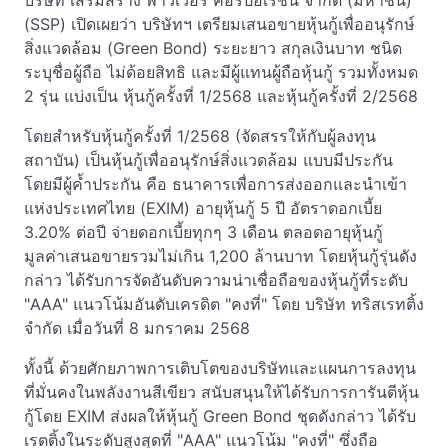
บริษัท เสริมสร้าง พาวเวอร์ คอร์ปอเรชั่น จำกัด (มหาชน)
(SSP) เปิดเผยว่า บริษัทฯ เตรียมเสนอขายหุ้นกู้เพื่ออนุรักษ์
สิ่งแวดล้อม (Green Bond) ระยะยาว สกุลเงินบาท ชนิด
ระบุชื่อผู้ถือ ไม่ด้อยสิทธิ และมีผู้แทนผู้ถือหุ้นกู้ รวมทั้งหมด
2 รุ่น แบ่งเป็น หุ้นกู้ครั้งที่ 1/2568 และหุ้นกู้ครั้งที่ 2/2568
โดยสำหรับหุ้นกู้ครั้งที่ 1/2568 (จัดสรรให้กับผู้ลงทุน
สถาบัน) เป็นหุ้นกู้เพื่ออนุรักษ์สิ่งแวดล้อม แบบมีประกัน
โดยมีผู้ค้ำประกัน คือ ธนาคารเพื่อการส่งออกและนำเข้า
แห่งประเทศไทย (EXIM) อายุหุ้นกู้ 5 ปี อัตราดอกเบี้ย
3.20% ต่อปี จ่ายดอกเบี้ยทุกๆ 3 เดือน ตลอดอายุหุ้นกู้
มูลค่าเสนอขายรวมไม่เกิน 1,200 ล้านบาท โดยหุ้นกู้รุ่นดัง
กล่าว ได้รับการจัดอันดับความน่าเชื่อถือของหุ้นกู้ที่ระดับ
"AAA" แนวโน้มอันดับเครดิต "คงที่" โดย บริษัท ทริสเรทติ้ง
จำกัด เมื่อวันที่ 8 มกราคม 2568
ทั้งนี้ ด้วยศักยภาพการเติบโตของบริษัทและแผนการลงทุน
ที่มั่นคงในพลังงานสีเขียว สนับสนุนให้ได้รับการการันตีหุ้น
กู้โดย EXIM ส่งผลให้หุ้นกู้ Green Bond ชุดดังกล่าว ได้รับ
เรตติ้งในระดับสูงสุดที่ "AAA" แนวโน้ม "คงที่" ซึ่งถือ