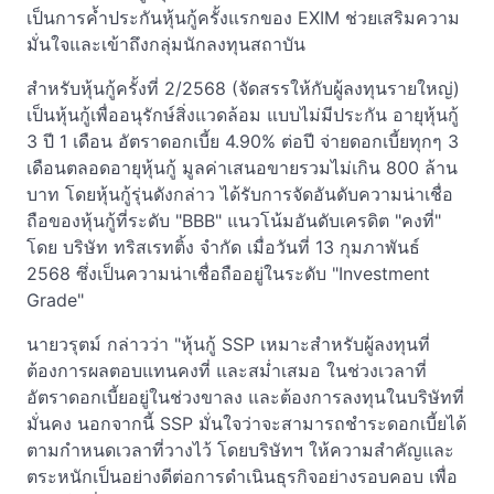
เป็นการค้ำประกันหุ้นกู้ครั้งแรกของ EXIM ช่วยเสริมความ
มั่นใจและเข้าถึงกลุ่มนักลงทุนสถาบัน
สำหรับหุ้นกู้ครั้งที่ 2/2568 (จัดสรรให้กับผู้ลงทุนรายใหญ่)
เป็นหุ้นกู้เพื่ออนุรักษ์สิ่งแวดล้อม แบบไม่มีประกัน อายุหุ้นกู้
3 ปี 1 เดือน อัตราดอกเบี้ย 4.90% ต่อปี จ่ายดอกเบี้ยทุกๆ 3
เดือนตลอดอายุหุ้นกู้ มูลค่าเสนอขายรวมไม่เกิน 800 ล้าน
บาท โดยหุ้นกู้รุ่นดังกล่าว ได้รับการจัดอันดับความน่าเชื่อ
ถือของหุ้นกู้ที่ระดับ "BBB" แนวโน้มอันดับเครดิต "คงที่"
โดย บริษัท ทริสเรทติ้ง จำกัด เมื่อวันที่ 13 กุมภาพันธ์
2568 ซึ่งเป็นความน่าเชื่อถืออยู่ในระดับ "Investment
Grade"
นายวรุตม์ กล่าวว่า "หุ้นกู้ SSP เหมาะสำหรับผู้ลงทุนที่
ต้องการผลตอบแทนคงที่ และสม่ำเสมอ ในช่วงเวลาที่
อัตราดอกเบี้ยอยู่ในช่วงขาลง และต้องการลงทุนในบริษัทที่
มั่นคง นอกจากนี้ SSP มั่นใจว่าจะสามารถชำระดอกเบี้ยได้
ตามกำหนดเวลาที่วางไว้ โดยบริษัทฯ ให้ความสำคัญและ
ตระหนักเป็นอย่างดีต่อการดำเนินธุรกิจอย่างรอบคอบ เพื่อ