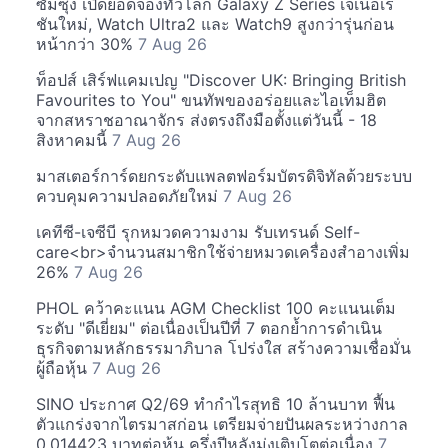
ซัมซุง เปิดยอดจองทั่วโลก Galaxy Z Series เจเนอเร
ชันใหม่, Watch Ultra2 และ Watch9 สูงกว่ารุ่นก่อน
หน้ากว่า 30%
7 Aug 26
ท็อปส์ เสิร์ฟแคมเปญ "Discover UK: Bringing British
Favourites to You" ขนทัพของอร่อยและไอเท็มฮิต
จากสหราชอาณาจักร ส่งตรงถึงมือตั้งแต่วันนี้ - 18
สิงหาคมนี้
7 Aug 26
มาสเตอร์การ์ดยกระดับแพลตฟอร์มบัตรดิจิทัลด้วยระบบ
ควบคุมความปลอดภัยใหม่
7 Aug 26
เคทีซี-เจซีบี รุกหมวดความงาม รับเทรนด์ Self-
care<br>จำนวนสมาชิกใช้จ่ายหมวดเครื่องสำอางเพิ่ม
26%
7 Aug 26
PHOL คว้าคะแนน AGM Checklist 100 คะแนนเต็ม
ระดับ "ดีเยี่ยม" ต่อเนื่องเป็นปีที่ 7 ตอกย้ำการดำเนิน
ธุรกิจตามหลักธรรมาภิบาล โปร่งใส สร้างความเชื่อมั่น
ผู้ถือหุ้น
7 Aug 26
SINO ประกาศ Q2/69 ทำกำไรสุทธิ 10 ล้านบาท ฟื้น
ตัวแกร่งจากไตรมาสก่อน เตรียมจ่ายปันผลระหว่างกาล
0.014423 บาทต่อหุ้น ครึ่งปีหลังมุ่งเติบโตต่อเนื่อง
7