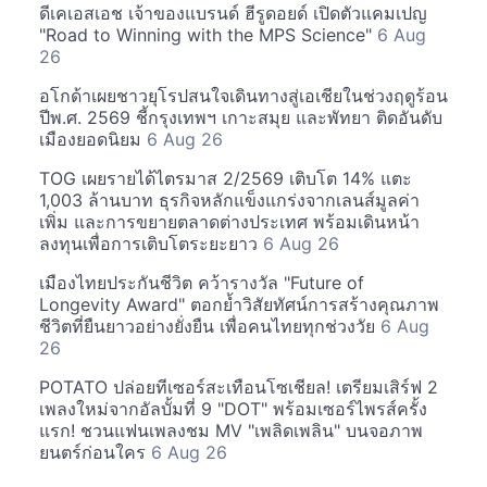
ดีเคเอสเอช เจ้าของแบรนด์ ฮีรูดอยด์ เปิดตัวแคมเปญ
"Road to Winning with the MPS Science"
6 Aug
26
อโกด้าเผยชาวยุโรปสนใจเดินทางสู่เอเชียในช่วงฤดูร้อน
ปีพ.ศ. 2569 ชี้กรุงเทพฯ เกาะสมุย และพัทยา ติดอันดับ
เมืองยอดนิยม
6 Aug 26
TOG เผยรายได้ไตรมาส 2/2569 เติบโต 14% แตะ
1,003 ล้านบาท ธุรกิจหลักแข็งแกร่งจากเลนส์มูลค่า
เพิ่ม และการขยายตลาดต่างประเทศ พร้อมเดินหน้า
ลงทุนเพื่อการเติบโตระยะยาว
6 Aug 26
เมืองไทยประกันชีวิต คว้ารางวัล "Future of
Longevity Award" ตอกย้ำวิสัยทัศน์การสร้างคุณภาพ
ชีวิตที่ยืนยาวอย่างยั่งยืน เพื่อคนไทยทุกช่วงวัย
6 Aug
26
POTATO ปล่อยทีเซอร์สะเทือนโซเชียล! เตรียมเสิร์ฟ 2
เพลงใหม่จากอัลบั้มที่ 9 "DOT" พร้อมเซอร์ไพรส์ครั้ง
แรก! ชวนแฟนเพลงชม MV "เพลิดเพลิน" บนจอภาพ
ยนตร์ก่อนใคร
6 Aug 26