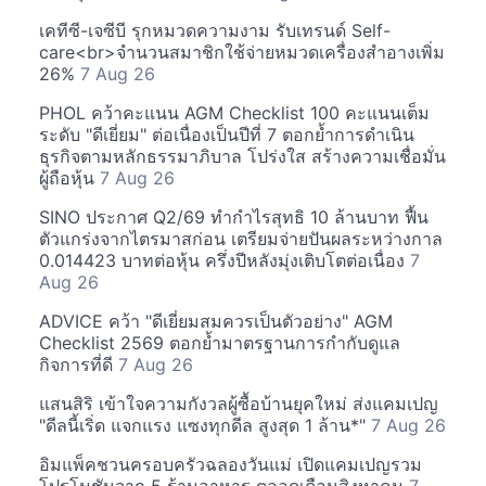
เคทีซี-เจซีบี รุกหมวดความงาม รับเทรนด์ Self-
care<br>จำนวนสมาชิกใช้จ่ายหมวดเครื่องสำอางเพิ่ม
26%
7 Aug 26
PHOL คว้าคะแนน AGM Checklist 100 คะแนนเต็ม
ระดับ "ดีเยี่ยม" ต่อเนื่องเป็นปีที่ 7 ตอกย้ำการดำเนิน
ธุรกิจตามหลักธรรมาภิบาล โปร่งใส สร้างความเชื่อมั่น
ผู้ถือหุ้น
7 Aug 26
SINO ประกาศ Q2/69 ทำกำไรสุทธิ 10 ล้านบาท ฟื้น
ตัวแกร่งจากไตรมาสก่อน เตรียมจ่ายปันผลระหว่างกาล
0.014423 บาทต่อหุ้น ครึ่งปีหลังมุ่งเติบโตต่อเนื่อง
7
Aug 26
ADVICE คว้า "ดีเยี่ยมสมควรเป็นตัวอย่าง" AGM
Checklist 2569 ตอกย้ำมาตรฐานการกำกับดูแล
กิจการที่ดี
7 Aug 26
แสนสิริ เข้าใจความกังวลผู้ซื้อบ้านยุคใหม่ ส่งแคมเปญ
"ดีลนี้เริ่ด แจกแรง แซงทุกดีล สูงสุด 1 ล้าน*"
7 Aug 26
อิมแพ็คชวนครอบครัวฉลองวันแม่ เปิดแคมเปญรวม