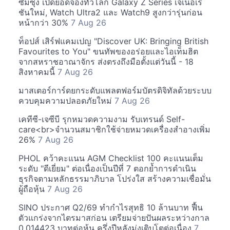
ซัมซุง เปิดยอดจองทั่วโลก Galaxy Z Series เจเนอเร
ชันใหม่, Watch Ultra2 และ Watch9 สูงกว่ารุ่นก่อน
หน้ากว่า 30%
7 Aug 26
ท็อปส์ เสิร์ฟแคมเปญ "Discover UK: Bringing British
Favourites to You" ขนทัพของอร่อยและไอเท็มฮิต
จากสหราชอาณาจักร ส่งตรงถึงมือตั้งแต่วันนี้ - 18
สิงหาคมนี้
7 Aug 26
มาสเตอร์การ์ดยกระดับแพลตฟอร์มบัตรดิจิทัลด้วยระบบ
ควบคุมความปลอดภัยใหม่
7 Aug 26
เคทีซี-เจซีบี รุกหมวดความงาม รับเทรนด์ Self-
care<br>จำนวนสมาชิกใช้จ่ายหมวดเครื่องสำอางเพิ่ม
26%
7 Aug 26
PHOL คว้าคะแนน AGM Checklist 100 คะแนนเต็ม
ระดับ "ดีเยี่ยม" ต่อเนื่องเป็นปีที่ 7 ตอกย้ำการดำเนิน
ธุรกิจตามหลักธรรมาภิบาล โปร่งใส สร้างความเชื่อมั่น
ผู้ถือหุ้น
7 Aug 26
SINO ประกาศ Q2/69 ทำกำไรสุทธิ 10 ล้านบาท ฟื้น
ตัวแกร่งจากไตรมาสก่อน เตรียมจ่ายปันผลระหว่างกาล
0.014423 บาทต่อหุ้น ครึ่งปีหลังมุ่งเติบโตต่อเนื่อง
7