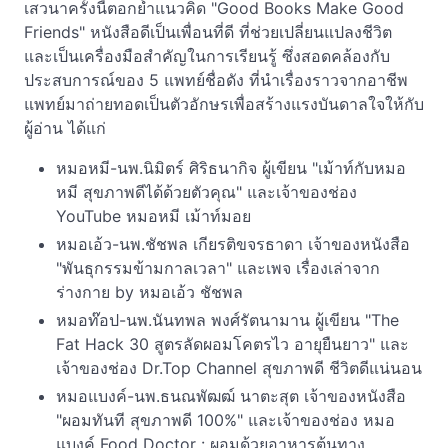
เสวนาครั้งนี้ตอกย้ำแนวคิด "Good Books Make Good
Friends" หนังสือดีเป็นเพื่อนที่ดี ที่ช่วยเปลี่ยนแปลงชีวิต
และเป็นเครื่องมือสำคัญในการเรียนรู้ ซึ่งสอดคล้องกับ
ประสบการณ์ของ 5 แพทย์ชื่อดัง ที่นำเรื่องราวจากอาชีพ
แพทย์มาถ่ายทอดเป็นตัวอักษรเพื่อสร้างแรงบันดาลใจให้กับ
ผู้อ่าน ได้แก่
หมอหมี-นพ.นิมิตร์ ศิริธนากิจ ผู้เขียน "เม้าท์กับหมอ
หมี สุขภาพดีได้ด้วยตัวคุณ" และเจ้าของช่อง
YouTube หมอหมี เม้าท์มอย
หมอเอ้ว-นพ.ชัชพล เกียรติขจรธาดา เจ้าของหนังสือ
"พันธุกรรมข้ามกาลเวลา" และเพจ เรื่องเล่าจาก
ร่างกาย by หมอเอ้ว ชัชพล
หมอท๊อป-นพ.นันทพล พงศ์รัตนามาน ผู้เขียน "The
Fat Hack 30 สูตรลัดผอมโคตรไว อายุยืนยาว" และ
เจ้าของช่อง Dr.Top Channel สุขภาพดี ชีวิตดีแน่นอน
หมอแบงค์-นพ.ธนณพัฒฒ์ นาตะสุต เจ้าของหนังสือ
"ผอมทันที สุขภาพดี 100%" และเจ้าของช่อง หมอ
แบงค์ Food Doctor : ผอมด้วยอาหารต้นทาง