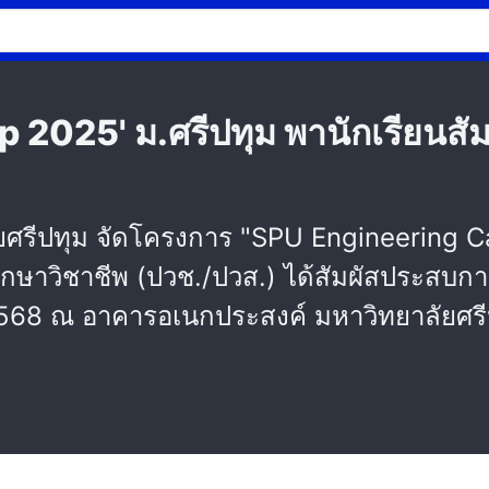
025' ม.ศรีปทุม พานักเรียนสัมผ
ศรีปทุม จัดโครงการ "SPU Engineering C
ึกษาวิชาชีพ (ปวช./ปวส.) ได้สัมผัสประสบกา
 2568 ณ อาคารอเนกประสงค์ มหาวิทยาลัยศร