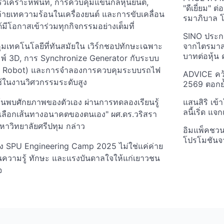
ิเคราะห์พื้นที่, การควบคุมแขนกลหุ่นยนต์,
"ดีเยี่ยม" ต
่ายเทความร้อนในเครื่องยนต์ และการขับเคลื่อน
รมาภิบาล โป
ีโอกาสเข้าร่วมทุกกิจกรรมอย่างเต็มที่
SINO ประกา
คุมเทคโนโลยีที่ทันสมัยใน เวิร์กชอปทักษะเฉพาะ
จากไตรมาสก
บาทต่อหุ้น ค
์ 3D, การ Synchronize Generator กับระบบ
ode Robot) และการจำลองการควบคุมระบบรถไฟ
ADVICE คว้
ใช้ในงานวิศวกรรมระดับสูง
2569 ตอกย้
้ค้นพบศักยภาพของตัวเอง ผ่านการทดลองเรียนรู้
แสนสิริ เข้
ลนี้เริ่ด แ
รเลือกเส้นทางอนาคตของตนเอง" ผศ.ดร.วริสรา
าวิทยาลัยศรีปทุม กล่าว
อิมแพ็คชว
โปรโมชันจ
ริง SPU Engineering Camp 2025 ไม่ใช่แค่ค่าย
นความรู้ ทักษะ และแรงบันดาลใจให้แก่เยาวชน
จ