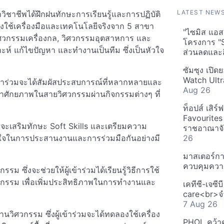
LATEST NEW
าวิชาชีพได้ฝึกฝนทักษะการเรียนรู้และการปฏิบัติ
งใช้เครื่องมือและเทคโนโลยีจริงจาก 5 สาขา
"ไซมิส แอสเ
วิศวกรรมเครื่องกล, วิศวกรรมอุตสาหการ และ
โครงการ "
์ แก้ไขปัญหา และทำงานเป็นทีม ซึ่งเป็นหัวใจ
ส่วนลดและส
ซัมซุง เปิด
Watch Ultr
้าร่วมจะได้สัมผัสประสบการณ์ที่หลากหลายและ
Aug 26
นาศักยภาพในสายวิศวกรรมผ่านกิจกรรมต่างๆ ที่
ท็อปส์ เสิร
Favourites
่งจะเสริมทักษะ Soft Skills และเตรียมความ
ราชอาณาจักร
าใจในการประสานงานและการร่วมมือกันอย่างมี
26
มาสเตอร์กา
ควบคุมควา
ม ซึ่งจะช่วยให้ผู้เข้าร่วมได้เรียนรู้วิธีการใช้
รม เพื่อเพิ่มประสิทธิภาพในการทำงานและ
เคทีซี-เจซี
care<br>จำ
7 Aug 26
นวิศวกรรม ซึ่งผู้เข้าร่วมจะได้ทดลองใช้เครื่อง
PHOL คว้า