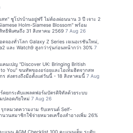
S
สท" ชูโปรบ้านอยู่ฟรี ไม่ต้องผ่อนนาน 3 ปี เจาะ 2
Siamese Holm-Siamese Blossom" พร้อม
ิทธิพิเศษถึง 31 สิงหาคม 2569
7 Aug 26
ยอดจองทั่วโลก Galaxy Z Series เจเนอเรชันใหม่,
a2 และ Watch9 สูงกว่ารุ่นก่อนหน้ากว่า 30%
7
์ฟแคมเปญ "Discover UK: Bringing British
 to You" ขนทัพของอร่อยและไอเท็มฮิตจากสห
 ส่งตรงถึงมือตั้งแต่วันนี้ - 18 สิงหาคมนี้
7 Aug
ร์ดยกระดับแพลตฟอร์มบัตรดิจิทัลด้วยระบบ
มปลอดภัยใหม่
7 Aug 26
บี รุกหมวดความงาม รับเทรนด์ Self-
นวนสมาชิกใช้จ่ายหมวดเครื่องสำอางเพิ่ม 26%
คะแนน AGM Checklist 100 คะแนนเต็ม ระดับ