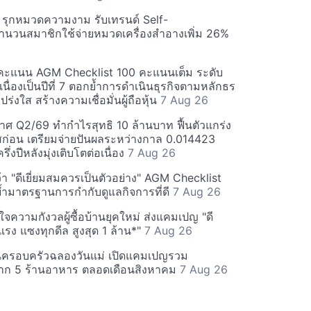
บี รุกหมวดความงาม รับเทรนด์ Self-
นวนสมาชิกใช้จ่ายหมวดเครื่องสำอางเพิ่ม 26%
คะแนน AGM Checklist 100 คะแนนเต็ม ระดับ
่อเนื่องเป็นปีที่ 7 ตอกย้ำการดำเนินธุรกิจตามหลักธร
ร่งใส สร้างความเชื่อมั่นผู้ถือหุ้น
7 Aug 26
ศ Q2/69 ทำกำไรสุทธิ 10 ล้านบาท ฟื้นตัวแกร่ง
่อน เตรียมจ่ายปันผลระหว่างกาล 0.014423
รึ่งปีหลังมุ่งเติบโตต่อเนื่อง
7 Aug 26
า "ดีเยี่ยมสมควรเป็นตัวอย่าง" AGM Checklist
ำมาตรฐานการกำกับดูแลกิจการที่ดี
7 Aug 26
าใจความกังวลผู้ซื้อบ้านยุคใหม่ ส่งแคมเปญ "ดี
จกแรง แซงทุกดีล สูงสุด 1 ล้าน*"
7 Aug 26
นครอบครัวฉลองวันแม่ เปิดแคมเปญรวม
าก 5 ร้านอาหาร ตลอดเดือนสิงหาคม
7 Aug 26