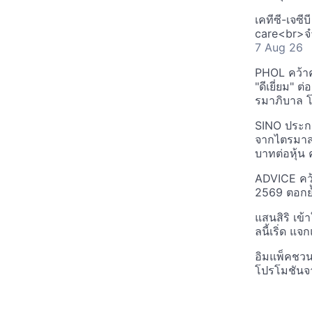
เคทีซี-เจซี
care<br>จำ
7 Aug 26
PHOL คว้า
"ดีเยี่ยม" ต
รมาภิบาล โป
SINO ประกา
จากไตรมาสก
บาทต่อหุ้น ค
ADVICE คว้
2569 ตอกย้
แสนสิริ เข้
ลนี้เริ่ด แ
อิมแพ็คชว
โปรโมชันจ