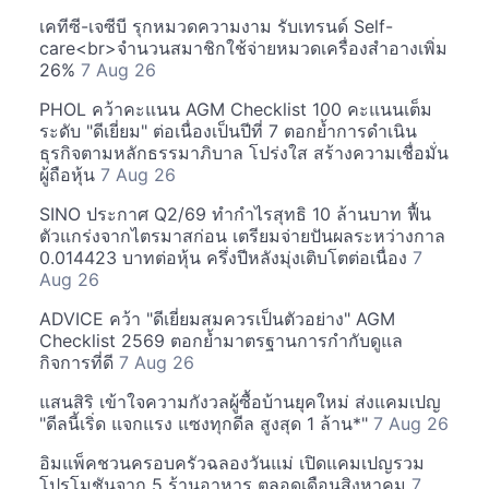
เคทีซี-เจซีบี รุกหมวดความงาม รับเทรนด์ Self-
care<br>จำนวนสมาชิกใช้จ่ายหมวดเครื่องสำอางเพิ่ม
26%
7 Aug 26
PHOL คว้าคะแนน AGM Checklist 100 คะแนนเต็ม
ระดับ "ดีเยี่ยม" ต่อเนื่องเป็นปีที่ 7 ตอกย้ำการดำเนิน
ธุรกิจตามหลักธรรมาภิบาล โปร่งใส สร้างความเชื่อมั่น
ผู้ถือหุ้น
7 Aug 26
SINO ประกาศ Q2/69 ทำกำไรสุทธิ 10 ล้านบาท ฟื้น
ตัวแกร่งจากไตรมาสก่อน เตรียมจ่ายปันผลระหว่างกาล
0.014423 บาทต่อหุ้น ครึ่งปีหลังมุ่งเติบโตต่อเนื่อง
7
Aug 26
ADVICE คว้า "ดีเยี่ยมสมควรเป็นตัวอย่าง" AGM
Checklist 2569 ตอกย้ำมาตรฐานการกำกับดูแล
กิจการที่ดี
7 Aug 26
แสนสิริ เข้าใจความกังวลผู้ซื้อบ้านยุคใหม่ ส่งแคมเปญ
"ดีลนี้เริ่ด แจกแรง แซงทุกดีล สูงสุด 1 ล้าน*"
7 Aug 26
อิมแพ็คชวนครอบครัวฉลองวันแม่ เปิดแคมเปญรวม
โปรโมชันจาก 5 ร้านอาหาร ตลอดเดือนสิงหาคม
7