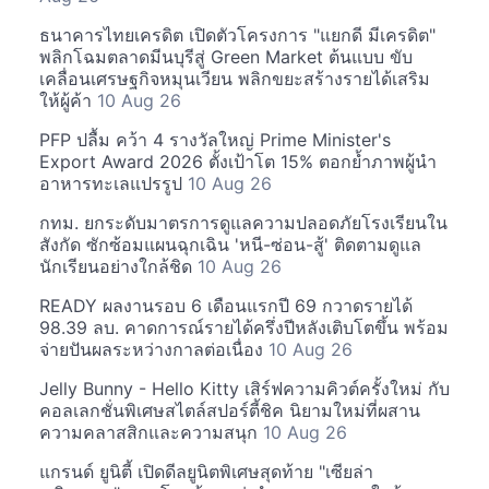
ธนาคารไทยเครดิต เปิดตัวโครงการ "แยกดี มีเครดิต"
พลิกโฉมตลาดมีนบุรีสู่ Green Market ต้นแบบ ขับ
เคลื่อนเศรษฐกิจหมุนเวียน พลิกขยะสร้างรายได้เสริม
ให้ผู้ค้า
10 Aug 26
PFP ปลื้ม คว้า 4 รางวัลใหญ่ Prime Minister's
Export Award 2026 ตั้งเป้าโต 15% ตอกย้ำภาพผู้นำ
อาหารทะเลแปรรูป
10 Aug 26
กทม. ยกระดับมาตรการดูแลความปลอดภัยโรงเรียนใน
สังกัด ซักซ้อมแผนฉุกเฉิน 'หนี-ซ่อน-สู้' ติดตามดูแล
นักเรียนอย่างใกล้ชิด
10 Aug 26
READY ผลงานรอบ 6 เดือนแรกปี 69 กวาดรายได้
98.39 ลบ. คาดการณ์รายได้ครึ่งปีหลังเติบโตขึ้น พร้อม
จ่ายปันผลระหว่างกาลต่อเนื่อง
10 Aug 26
Jelly Bunny - Hello Kitty เสิร์ฟความคิวต์ครั้งใหม่ กับ
คอลเลกชั่นพิเศษสไตล์สปอร์ตี้ชิค นิยามใหม่ที่ผสาน
ความคลาสสิกและความสนุก
10 Aug 26
แกรนด์ ยูนิตี้ เปิดดีลยูนิตพิเศษสุดท้าย "เซียล่า