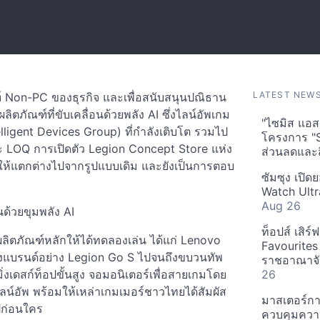
LATEST NEW
์ Non-PC ของธุรกิจ และเพื่อสนับสนุนปณิธาน
ภัณฑ์ที่ขับเคลื่อนด้วยพลัง AI ซึ่งไลน์อัพเกม
"ไซมิส แอสเ
ntelligent Devices Group) ที่กำลังเติบโต รวมไป
โครงการ "
ละ LOQ การเปิดตัว Legion Concept Store แห่ง
ส่วนลดและส
้นให้แตกต่างไปจากรูปแบบเดิม และยังเป็นการตอบ
ซัมซุง เปิด
Watch Ultr
Aug 26
นด้วยขุมพลัง AI
ท็อปส์ เสิร
ิตภัณฑ์หลักให้ได้ทดลองเล่น ได้แก่ Lenovo
Favourites
องแบรนด์อย่าง Legion Go S ไปจนถึงขบวนทัพ
ราชอาณาจักร
ิ่งเดสก์ท็อปขั้นสูง จอมอนิเตอร์เพื่อสายเกมโดย
26
ลน์อัพ พร้อมให้เหล่าเกมเมอร์ชาวไทยได้สัมผัส
มาสเตอร์กา
ปก่อนใคร
ควบคุมควา