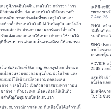
และภูมิภาคอินโดจีน, เลอโนโว กล่าวว่า "การ
เคทีซี-เจซี
มีวิสัยทัศน์ที่จะส่งมอบเทคโนโลยีอันทรงพลัง
care<br>จำ
7 Aug 26
ด้แสดงศักยภาพอย่างเต็มที่ขณะอยู่ในโลกแห่ง
ก้าวล้ำด้วยเทคโนโลยี AI ในปัจจุบัน เลอโนโว
PHOL คว้า
ความคล่องตัว ผ่านการผสานฮาร์ดแวร์ล้ำสมัย
"ดีเยี่ยม" ต
ำมาปรับแต่งและออกแบบให้เหมาะกับการใช้งานได้
รมาภิบาล โป
ู้ที่ชื่นชอบการเล่นเกมเป็นงานอดิเรกให้สามารถ
SINO ประกา
จากไตรมาสก
บาทต่อหุ้น ค
ADVICE คว้
ชว์เคสผลิตภัณฑ์ Gaming Ecosystem ทั้งหมด
2569 ตอกย้
เพื่อส่วนร่วมของคอมมูนิตี้เกมมิ่งในไทย และ
แสนสิริ เข้
มเมอร์ได้เข้ามามีส่วนร่วมทดลองเล่น
ลนี้เริ่ด แ
พิเศษต่าง ๆ เลอโนโว เปิดตัวสาขาสยามพารากอน
่าง ๆ ทั่วประเทศ เพื่อสะท้อนให้เห็นถึง
อิมแพ็คชว
โปรโมชันจ
มสำคัญกับชุมชนเป็นอันดับแรก
ระสบการณ์การเล่นเกมที่เหนือขั้นได้แล้ววันนี้