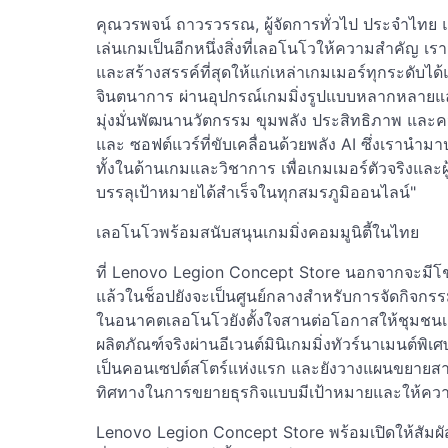
คุณวรพจน์ ถาวรวรรณ, ผู้จัดการทั่วไป ประจำไทย 
เล่นเกมเป็นอีกหนึ่งสิ่งที่เลอโนโวให้ความสำคัญ เรา
และสร้างสรรค์ที่สุดให้แก่เหล่าเกมเมอร์ทุกระดับไ
จินตนาการ ผ่านอุปกรณ์เกมมิ่งรูปแบบหลากหลายและ
มุ่งมั่นพัฒนานวัตกรรม ขุมพลัง ประสิทธิภาพ และ
และ ซอฟต์แวร์ที่ขับเคลื่อนด้วยพลัง AI ซึ่งเราน
ทั้งในด้านเกมและวิชาการ เพื่อเกมเมอร์ตัวจริงและผ
บรรลุเป้าหมายได้สำเร็จในทุกสมรภูมิออนไลน์"
เลอโนโวพร้อมสนับสนุนเกมมิ่งคอมมูนิตี้ในไทย
ที่ Lenovo Legion Concept Store นอกจากจะมีโ
แล้วในช็อปยังจะเป็นศูนย์กลางสำหรับการจัดกิจกรรม
ในอนาคตเลอโนโวยังตั้งใจสานต่อโอกาสให้ชุมชนเก
ผลิตภัณฑ์จริงผ่านอีเวนต์มินิเกมมิ่งทัวร์นาเมนต์
เป็นคอนเซปต์สโตร์แห่งแรก และยังวางแผนขยายสาขาต
ทิศทางในการขยายธุรกิจแบบมีเป้าหมายและให้ควา
Lenovo Legion Concept Store พร้อมเปิดให้สัมผัสป