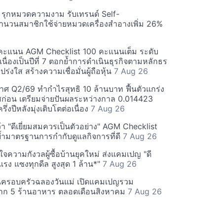
บี รุกหมวดความงาม รับเทรนด์ Self-
นวนสมาชิกใช้จ่ายหมวดเครื่องสำอางเพิ่ม 26%
คะแนน AGM Checklist 100 คะแนนเต็ม ระดับ
่อเนื่องเป็นปีที่ 7 ตอกย้ำการดำเนินธุรกิจตามหลักธร
ร่งใส สร้างความเชื่อมั่นผู้ถือหุ้น
7 Aug 26
ศ Q2/69 ทำกำไรสุทธิ 10 ล้านบาท ฟื้นตัวแกร่ง
่อน เตรียมจ่ายปันผลระหว่างกาล 0.014423
รึ่งปีหลังมุ่งเติบโตต่อเนื่อง
7 Aug 26
า "ดีเยี่ยมสมควรเป็นตัวอย่าง" AGM Checklist
ำมาตรฐานการกำกับดูแลกิจการที่ดี
7 Aug 26
าใจความกังวลผู้ซื้อบ้านยุคใหม่ ส่งแคมเปญ "ดี
จกแรง แซงทุกดีล สูงสุด 1 ล้าน*"
7 Aug 26
นครอบครัวฉลองวันแม่ เปิดแคมเปญรวม
าก 5 ร้านอาหาร ตลอดเดือนสิงหาคม
7 Aug 26