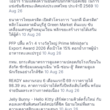
โออาร์ ร่วมแสดงความยินดีกับนักกีฬาบอคเซีย ในการ
แข่งขันชิงชนะเลิศแห่งประเทศไทย ประจำปี 2569
10
Aug 26
ธนาคารไทยเครดิต เปิดตัวโครงการ "แยกดี มีเครดิต"
พลิกโฉมตลาดมีนบุรีสู่ Green Market ต้นแบบ ขับ
เคลื่อนเศรษฐกิจหมุนเวียน พลิกขยะสร้างรายได้เสริม
ให้ผู้ค้า
10 Aug 26
PFP ปลื้ม คว้า 4 รางวัลใหญ่ Prime Minister's
Export Award 2026 ตั้งเป้าโต 15% ตอกย้ำภาพผู้นำ
อาหารทะเลแปรรูป
10 Aug 26
กทม. ยกระดับมาตรการดูแลความปลอดภัยโรงเรียนใน
สังกัด ซักซ้อมแผนฉุกเฉิน 'หนี-ซ่อน-สู้' ติดตามดูแล
นักเรียนอย่างใกล้ชิด
10 Aug 26
READY ผลงานรอบ 6 เดือนแรกปี 69 กวาดรายได้
98.39 ลบ. คาดการณ์รายได้ครึ่งปีหลังเติบโตขึ้น พร้อม
จ่ายปันผลระหว่างกาลต่อเนื่อง
10 Aug 26
Jelly Bunny - Hello Kitty เสิร์ฟความคิวต์ครั้งใหม่ กับ
คอลเลกชั่นพิเศษสไตล์สปอร์ตี้ชิค นิยามใหม่ที่ผสาน
ความคลาสสิกและความสนุก
10 Aug 26