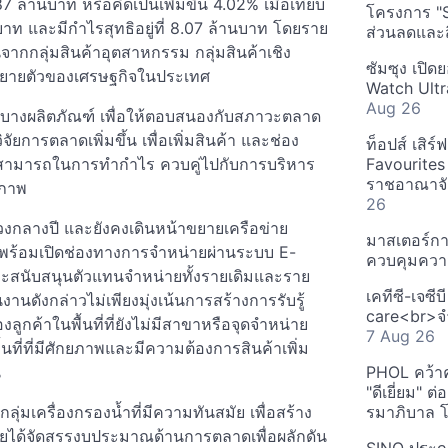
87 ล้านบาท หรือคิดเป็นเพิ่มขึ้น 4.02% เมื่อเทียบ
โครงการ "
นบาท และมีกำไรสุทธิอยู่ที่ 8.07 ล้านบาท โดยราย
ส่วนลดและส
ึ้นจากกลุ่มสินค้าอุตสาหกรรม กลุ่มสินค้าเชิง
ซัมซุง เปิด
ขยายตัวของเศรษฐกิจในประเทศ
Watch Ultr
Aug 26
าบางผลิตภัณฑ์ เพื่อให้ตอบสนองกับสภาวะตลาด
ัยการตลาดเพิ่มขึ้น เพื่อเพิ่มสินค้า และช่อง
ท็อปส์ เสิร
มสามารถในการทำกำไร ควบคู่ไปกับการบริหาร
Favourites
ราชอาณาจักร
ิภาพ
26
่วงกลางปี และยังคงเดินหน้าขยายเครือข่าย
มาสเตอร์กา
 พร้อมเปิดช่องทางการจำหน่ายผ่านระบบ E-
ควบคุมควา
และสนับสนุนตัวแทนจำหน่ายทั้งรายเดิมและราย
เคทีซี-เจซี
นดังกล่าวไม่เพียงมุ่งเน้นการสร้างการรับรู้
care<br>จำ
กค้าในพื้นที่ที่ยังไม่มีสาขาหรือจุดจำหน่าย
7 Aug 26
้นที่ที่มีศักยภาพและมีความต้องการสินค้าเพิ่ม
น
PHOL คว้า
"ดีเยี่ยม" ต
ุ่มเครื่องกรองน้ำที่มีความทันสมัย เพื่อสร้าง
รมาภิบาล โป
ยได้จัดสรรงบประมาณด้านการตลาดเพื่อผลักดัน