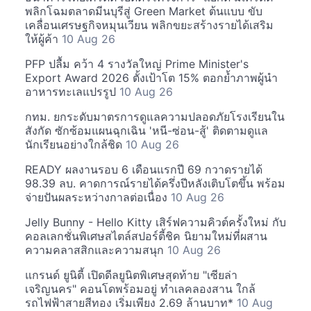
พลิกโฉมตลาดมีนบุรีสู่ Green Market ต้นแบบ ขับ
เคลื่อนเศรษฐกิจหมุนเวียน พลิกขยะสร้างรายได้เสริม
ให้ผู้ค้า
10 Aug 26
PFP ปลื้ม คว้า 4 รางวัลใหญ่ Prime Minister's
Export Award 2026 ตั้งเป้าโต 15% ตอกย้ำภาพผู้นำ
อาหารทะเลแปรรูป
10 Aug 26
กทม. ยกระดับมาตรการดูแลความปลอดภัยโรงเรียนใน
สังกัด ซักซ้อมแผนฉุกเฉิน 'หนี-ซ่อน-สู้' ติดตามดูแล
นักเรียนอย่างใกล้ชิด
10 Aug 26
READY ผลงานรอบ 6 เดือนแรกปี 69 กวาดรายได้
98.39 ลบ. คาดการณ์รายได้ครึ่งปีหลังเติบโตขึ้น พร้อม
จ่ายปันผลระหว่างกาลต่อเนื่อง
10 Aug 26
Jelly Bunny - Hello Kitty เสิร์ฟความคิวต์ครั้งใหม่ กับ
คอลเลกชั่นพิเศษสไตล์สปอร์ตี้ชิค นิยามใหม่ที่ผสาน
ความคลาสสิกและความสนุก
10 Aug 26
แกรนด์ ยูนิตี้ เปิดดีลยูนิตพิเศษสุดท้าย "เซียล่า
เจริญนคร" คอนโดพร้อมอยู่ ทำเลคลองสาน ใกล้
รถไฟฟ้าสายสีทอง เริ่มเพียง 2.69 ล้านบาท*
10 Aug