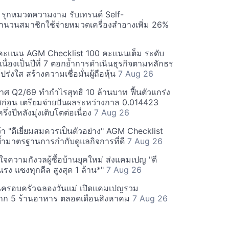
บี รุกหมวดความงาม รับเทรนด์ Self-
นวนสมาชิกใช้จ่ายหมวดเครื่องสำอางเพิ่ม 26%
คะแนน AGM Checklist 100 คะแนนเต็ม ระดับ
่อเนื่องเป็นปีที่ 7 ตอกย้ำการดำเนินธุรกิจตามหลักธร
ร่งใส สร้างความเชื่อมั่นผู้ถือหุ้น
7 Aug 26
ศ Q2/69 ทำกำไรสุทธิ 10 ล้านบาท ฟื้นตัวแกร่ง
่อน เตรียมจ่ายปันผลระหว่างกาล 0.014423
รึ่งปีหลังมุ่งเติบโตต่อเนื่อง
7 Aug 26
า "ดีเยี่ยมสมควรเป็นตัวอย่าง" AGM Checklist
ำมาตรฐานการกำกับดูแลกิจการที่ดี
7 Aug 26
าใจความกังวลผู้ซื้อบ้านยุคใหม่ ส่งแคมเปญ "ดี
จกแรง แซงทุกดีล สูงสุด 1 ล้าน*"
7 Aug 26
นครอบครัวฉลองวันแม่ เปิดแคมเปญรวม
าก 5 ร้านอาหาร ตลอดเดือนสิงหาคม
7 Aug 26