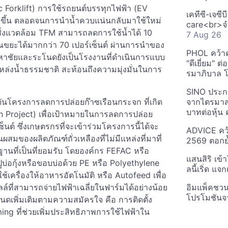
c Forklift) การใช้รถยนต์บรรทุกไฟฟ้า (EV
เคทีซี-เจซี
งขึ้น ตลอดจนการนำน้ำควบแน่นกลับมาใช้ใหม่
care<br>จำ
สิ่งแวดล้อม TFM สามารถลดการใช้น้ำได้ 10
7 Aug 26
ณขยะได้มากกว่า 70 เปอร์เซ็นต์ ผ่านการนำของ
PHOL คว้า
่มหาชัยและระโนดยังเป็นโรงงานที่ดำเนินการแบบ
"ดีเยี่ยม" ต
แหล่งน้ำธรรมชาติ สะท้อนถึงความมุ่งมั่นในการ
รมาภิบาล โป
SINO ประกา
ลักดันโครงการลดการปล่อยก๊าซเรือนกระจก ที่เกิด
จากไตรมาสก
บาทต่อหุ้น ค
n Project) เพื่อเป้าหมายในการลดการปล่อย
็นต์ ซึ่งเกษตรกรที่จะเข้าร่วมโครงการนี้ได้จะ
ADVICE คว้
วนผสมของผลิตภัณฑ์ถั่วเหลืองที่ไม่มีแหล่งที่มาที่
2569 ตอกย้
ฐานที่เป็นที่ยอมรับ โดยองค์กร FEFAC หรือ
แสนสิริ เข้
บ่อกุ้งหรือขอบบ่อด้วย PE หรือ Polyethylene
ลนี้เริ่ด แ
ช้เครื่องให้อาหารอัตโนมัติ หรือ Autofeed เพื่อ
์ที่สามารถจ่ายไฟฟ้าเฉลี่ยในฟาร์มได้อย่างน้อย
อิมแพ็คชว
โปรโมชันจ
นดเพิ่มเติมตามความสมัครใจ คือ การติดตั้ง
ng ที่ช่วยเพิ่มประสิทธิภาพการใช้ไฟฟ้าใน