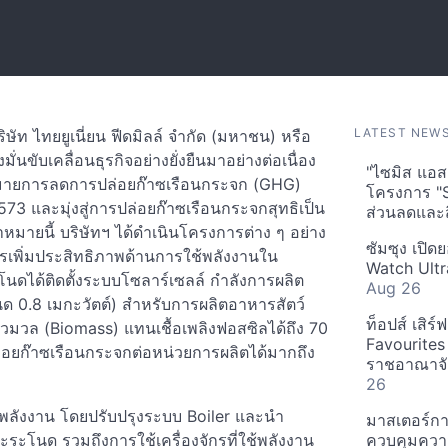
LATEST NEW
ริษัท ไทยยูเนี่ยน ฟีดมิลล์ จำกัด (มหาชน) หรือ
่นขับเคลื่อนธุรกิจอย่างยั่งยืนมาอย่างต่อเนื่อง
"ไซมิส แอสเ
ป้าหมายการลดการปล่อยก๊าซเรือนกระจก (GHG)
โครงการ "
573 และมุ่งสู่การปล่อยก๊าซเรือนกระจกสุทธิเป็น
ส่วนลดและส
้าหมายนี้ บริษัทฯ ได้ดำเนินโครงการต่าง ๆ อย่าง
ซัมซุง เปิด
ารเพิ่มประสิทธิภาพด้านการใช้พลังงานใน
Watch Ultr
ดได้ติดตั้งระบบโซลาร์เซลล์ กำลังการผลิต
Aug 26
นด 0.8 เมกะวัตต์) สำหรับการผลิตอาหารสัตว์
ท็อปส์ เสิร
ชีวมวล (Biomass) แทนเชื้อเพลิงฟอสซิลได้ถึง 70
Favourites
ล่อยก๊าซเรือนกระจกต่อหน่วยการผลิตได้มากถึง
ราชอาณาจักร
26
าพพลังงาน โดยปรับปรุงระบบ Boiler และนำ
มาสเตอร์กา
ะโนด รวมถึงการใช้เครื่องจักรที่ใช้พลังงาน
ควบคุมควา