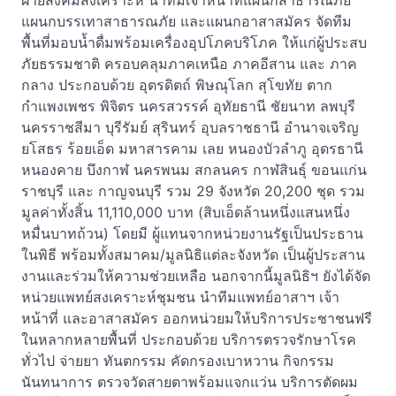
ฝ่ายสังคมสงเคราะห์ นำทีมเจ้าหน้าที่แผนกสาธารณภัย
แผนกบรรเทาสาธารณภัย และแผนกอาสาสมัคร จัดทีม
พื้นที่มอบน้ำดื่มพร้อมเครื่องอุปโภคบริโภค ให้แก่ผู้ประสบ
ภัยธรรมชาติ ครอบคลุมภาคเหนือ ภาคอีสาน และ ภาค
กลาง ประกอบด้วย อุตรดิตถ์ พิษณุโลก สุโขทัย ตาก
กำแพงเพชร พิจิตร นครสวรรค์ อุทัยธานี ชัยนาท ลพบุรี
นครราชสีมา บุรีรัมย์ สุรินทร์ อุบลราชธานี อำนาจเจริญ
ยโสธร ร้อยเอ็ด มหาสารคาม เลย หนองบัวลำภู อุดรธานี
หนองคาย บึงกาฬ นครพนม สกลนคร กาฬสินธุ์ ขอนแก่น
ราชบุรี และ กาญจนบุรี รวม 29 จังหวัด 20,200 ชุด รวม
มูลค่าทั้งสิ้น 11,110,000 บาท (สิบเอ็ดล้านหนึ่งแสนหนึ่ง
หมื่นบาทถ้วน) โดยมี ผู้แทนจากหน่วยงานรัฐเป็นประธาน
ในพิธี พร้อมทั้งสมาคม/มูลนิธิแต่ละจังหวัด เป็นผู้ประสาน
งานและร่วมให้ความช่วยเหลือ นอกจากนี้มูลนิธิฯ ยังได้จัด
หน่วยแพทย์สงเคราะห์ชุมชน นำทีมแพทย์อาสาฯ เจ้า
หน้าที่ และอาสาสมัคร ออกหน่วยมให้บริการประชาชนฟรี
ในหลากหลายพื้นที่ ประกอบด้วย บริการตรวจรักษาโรค
ทั่วไป จ่ายยา ทันตกรรม คัดกรองเบาหวาน กิจกรรม
นันทนาการ ตรวจวัดสายตาพร้อมแจกแว่น บริการตัดผม