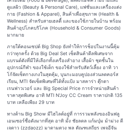
เครื่องดื่ม (Food & Beverage), ผลิตภัณฑ์ความงามและ
ดูแลผิว (Beauty & Personal Care), แฟชั่นและเครื่องแต่ง
กาย (Fashion & Apparel), สินค้าเพื่อสุขภาพ (Health &
Wellness) สำหรับสายเฮลตี้ และของใช้ภายในบ้าน พร้อม
สินค้าอุปโภคบริโภค (Household & Consumer Goods)
มากมาย
ภายใต้คอนเซปต์ Big Shop ยังทำให้การช็อปในงานนี้คุ้ม
กว่าทุกครั้ง ด้วย Big Deal Set เซ็ตสินค้าดีลพิเศษจาก
แบรนด์ดังที่มีให้เลือกทั้งเครื่องสำอาง เสื้อผ้า ชุดชั้นใน
อุปกรณ์กีฬา ของใช้เด็ก ของใช้สำหรับสัตว์เลี้ยง อาทิ วา
โก้จัดเซ็ตกางเกงในสุดคุ้ม, บุนกะมอบคูปองส่วนลดคอร์ส
เรียน, MTI จัดเซ็ตพิเศษที่ได้ทั้งแป้ง มาสคาร่า ตุ๊กตา
เรนฟาวเวอร์ และ Big Special Price การจำหน่ายสินค้า
ราคาสุดพิเศษ อาทิ MTI N'Joy CC Cream ราคาปกติ 135
บาท เหลือเพียง 29 บาท
ทางด้าน Big Show มีไฮไลต์อยู่ที่ การรวมพลังของอินฟลู
เอนเซอร์ชื่อดังมากที่สุด อาทิ มั้ง ชัยลดล แก้มบุ๋ม ม้าม่วง ดี
เจดาว (zzdaozz) มาดามตวง พล ตัณฑเสถียร เพจอีจัน