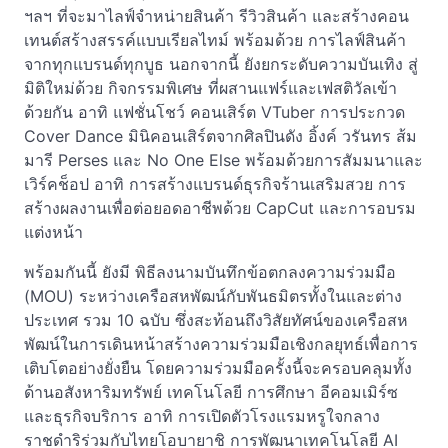
ฯลฯ ที่จะมาไลฟ์จำหน่ายสินค้า รีวิวสินค้า และสร้างคอน
เทนต์สร้างสรรค์แบบเรียลไทม์ พร้อมด้วย การไลฟ์สินค้า
จากทุกแบรนด์ทุกบูธ นอกจากนี้ ยังยกระดับความบันเทิง สู่
มิติใหม่ด้วย กิจกรรมพิเศษ ที่ผสานแฟร์และเฟสติวัลเข้า
ด้วยกัน อาทิ แฟชั่นโชว์ คอนเสิร์ต VTuber การประกวด
Cover Dance มินิคอนเสิร์ตจากศิลปินดัง อิ้งค์ วรันทร ส้ม
มารี Perses และ No One Else พร้อมด้วยการสัมมนาและ
เวิร์คช็อป อาทิ การสร้างแบรนด์ธุรกิจร้านเสริมสวย การ
สร้างผลงานเพื่อต่อยอดอาชีพด้วย CapCut และการอบรม
แต่งหน้า
พร้อมกันนี้ ยังมี พิธีลงนามบันทึกข้อตกลงความร่วมมือ
(MOU) ระหว่างเครือสหพัฒน์กับพันธมิตรทั้งในและต่าง
ประเทศ รวม 10 ฉบับ ซึ่งสะท้อนถึงวิสัยทัศน์ของเครือสห
พัฒน์ในการเดินหน้าสร้างความร่วมมือเชิงกลยุทธ์เพื่อการ
เติบโตอย่างยั่งยืน โดยความร่วมมือครั้งนี้จะครอบคลุมทั้ง
ด้านอสังหาริมทรัพย์ เทคโนโลยี การศึกษา อีคอมเมิร์ซ
และธุรกิจบริการ อาทิ การเปิดตัวโรงแรมหรูใจกลาง
ราชดำริร่วมกับไทยโอบายาชิ การพัฒนาเทคโนโลยี AI