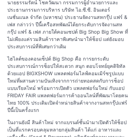
นายธรรมรัตน์ โชควัฒนา กรรมการผู้อำนวยการและ
ประธานกรรมการบริหาร บริษัท ไอ.ซี.ซี. อินเตอร์
เนชั่นแนล จำกัด (มหาชน) ประธานจัดงานสหกรุ๊ป แฟร์ &
เฟส กล่าวว่า ปีนี้เครือสหพัฒน์ได้ยกระดับการจัดงานสห
กรุ๊ป แฟร์ & เฟส ภายใต้คอนเซปต์ Big Shop Big Show ที่
ไม่เพียงแค่รวมสินค้าราคาพิเศษนำมาให้ช็อป แต่ยังมอบ
ประสบการณ์ที่พิเศษกว่าเดิม
ไฮไลต์ของคอนเซ็ปต์ Big Shop คือ การยกระดับ
ประสบการณ์การช็อปให้สะดวก สนุก ตอบโจทย์ยุคดิจิทัล
ด้วยแอป BIGXSHOW แพลตฟอร์มไลฟ์คอมเมิร์ซรูปแบบ
ใหม่ที่ผสานความบันเทิงจากการถ่ายทอดสดกับการช็อป
แบบเรียลไทม์ พร้อมการเปิดตัว แพลตฟอร์มใหม่ กับแอป
FRIDAY FAIR แพลตฟอร์มการค้าออนไลน์ที่พัฒนาโดยคน
ไทย 100% ประเดิมเปิดจำหน่ายสินค้าจากงานสหกรุ๊ปแฟร์
ปีนี้เป็นครั้งแรก
ในงานยังมี สินค้าใหม่ จากแบรนด์ชั้นนำมาเปิดตัวให้ช็อป
เป็นที่แรกครอบคลุมหลายกลุ่มสินค้า ได้แก่ อาหารและ