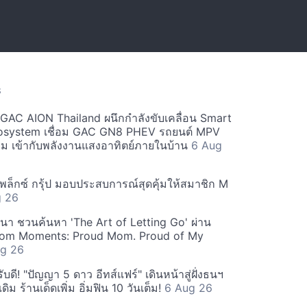
S
ะ GAC AION Thailand ผนึกกำลังขับเคลื่อน Smart
osystem เชื่อม GAC GN8 PHEV รถยนต์ MPV
ียม เข้ากับพลังงานแสงอาทิตย์ภายในบ้าน
6 Aug
ีเพล็กซ์ กรุ้ป มอบประสบการณ์สุดคุ้มให้สมาชิก M
g 26
ฒนา ชวนค้นหา 'The Art of Letting Go' ผ่าน
m Moments: Proud Mom. Proud of My
g 26
ดี! "ปัญญา 5 ดาว อีทส์แฟร์" เดินหน้าสู่ฝั่งธนฯ
ดิม ร้านเด็ดเพิ่ม อิ่มฟิน 10 วันเต็ม!
6 Aug 26