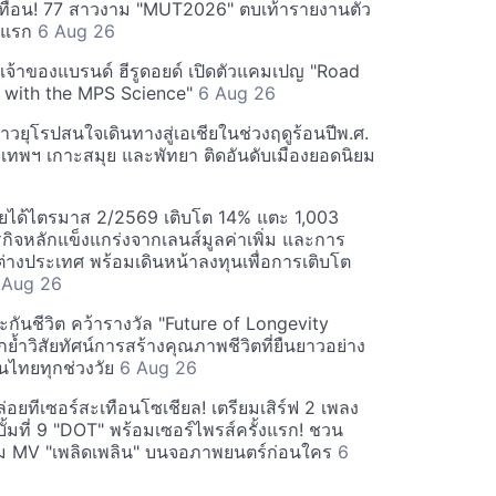
ทือน! 77 สาวงาม "MUT2026" ตบเท้ารายงานตัว
ันแรก
6 Aug 26
 เจ้าของแบรนด์ ฮีรูดอยด์ เปิดตัวแคมเปญ "Road
 with the MPS Science"
6 Aug 26
วยุโรปสนใจเดินทางสู่เอเชียในช่วงฤดูร้อนปีพ.ศ.
ุงเทพฯ เกาะสมุย และพัทยา ติดอันดับเมืองยอดนิยม
ยได้ไตรมาส 2/2569 เติบโต 14% แตะ 1,003
กิจหลักแข็งแกร่งจากเลนส์มูลค่าเพิ่ม และการ
างประเทศ พร้อมเดินหน้าลงทุนเพื่อการเติบโต
 Aug 26
กันชีวิต คว้ารางวัล "Future of Longevity
้ำวิสัยทัศน์การสร้างคุณภาพชีวิตที่ยืนยาวอย่าง
อคนไทยทุกช่วงวัย
6 Aug 26
อยทีเซอร์สะเทือนโซเชียล! เตรียมเสิร์ฟ 2 เพลง
ั้มที่ 9 "DOT" พร้อมเซอร์ไพรส์ครั้งแรก! ชวน
 MV "เพลิดเพลิน" บนจอภาพยนตร์ก่อนใคร
6