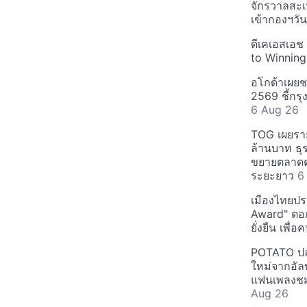
จักรวาลสะเ
เข้ากองฯว
ดีเคเอสเอช
to Winning
อโกด้าเผยชา
2569 ชี้กร
6 Aug 26
TOG เผยรา
ล้านบาท ธุร
ขยายตลาดต่
ระยะยาว
6
เมืองไทยประ
Award" ตอกย
ยั่งยืน เพื่
POTATO ปล่
ใหม่จากอัลบ
แฟนเพลงชม
Aug 26