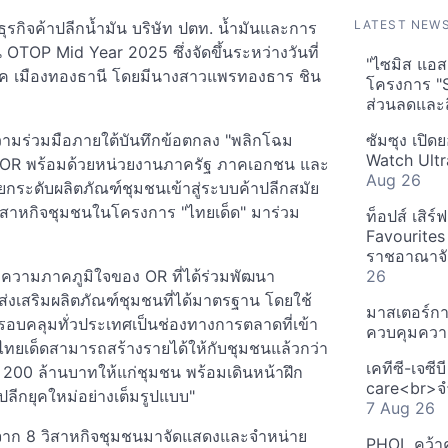
LATEST NEW
ุรกิจค้าปลีกน้ำมัน บริษัท ปตท. น้ำมันและการ
 OTOP Mid Year 2025 ซึ่งจัดขึ้นระหว่างวันที่
"ไซมิส แอสเ
พ็ค เมืองทองธานี โดยมีนางสาวแพรทองธาร ชิน
โครงการ "
ส่วนลดและส
ามร่วมมือภายใต้บันทึกข้อตกลง "พลิกโฉม
ซัมซุง เปิด
Watch Ultr
ง OR พร้อมด้วยหน่วยงานภาครัฐ ภาคเอกชน และ
Aug 26
รยกระดับผลิตภัณฑ์ชุมชนเข้าสู่ระบบค้าปลีกสมัย
วิสาหกิจชุมชนในโครงการ "ไทยเด็ด" มาร่วม
ท็อปส์ เสิร
Favourites
ราชอาณาจักร
่งความภาคภูมิใจของ OR ที่ได้ร่วมพัฒนา
26
งเสริมผลิตภัณฑ์ชุมชนที่ได้มาตรฐาน โดยใช้
มาสเตอร์กา
ครอบคลุมทั่วประเทศเป็นช่องทางการตลาดที่เข้า
ควบคุมควา
า ไทยเด็ดสามารถสร้างรายได้ให้กับชุมชนแล้วกว่า
เคทีซี-เจซี
ม 200 ล้านบาทให้แก่ชุมชน พร้อมเดินหน้าฝึก
care<br>จำ
าปลีกยุคใหม่อย่างเต็มรูปแบบ"
7 Aug 26
ภาพจาก 8 วิสาหกิจชุมชนมาจัดแสดงและจำหน่าย
PHOL คว้า