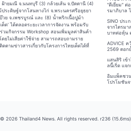
ายมณี จ.นนทบุรี (3) กล้วยเส้น จ.ปัตตานี (4)
"ดีเยี่ยม" ต
้ประดิษฐ์จากโสนหางไก่ จ.พระนครศรีอยุธยา
รมาภิบาล โป
วย จ.เพชรบูรณ์ และ (8) น้ำพริกเนื้อปูม้า
SINO ประกา
ยเด็ด' ได้ตลอดระยะเวลาการจัดงาน พร้อมรับ
จากไตรมาสก
ะร่วมกิจกรรม Workshop สอนเพิ่มมูลค่าสินค้า
บาทต่อหุ้น ค
. โดยไม่เสียค่าใช้จ่าย สามารถสอบถามราย
ADVICE คว้
ละติดตามข่าวสารเกี่ยวกับโครงการไทยเด็ดได้ที่
2569 ตอกย้
แสนสิริ เข้
ลนี้เริ่ด แ
อิมแพ็คชว
โปรโมชันจ
© 2026 Thailand4 News. All rights reserved. r236 (15.6ms)