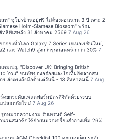
S
สท" ชูโปรบ้านอยู่ฟรี ไม่ต้องผ่อนนาน 3 ปี เจาะ 2
Siamese Holm-Siamese Blossom" พร้อม
ิทธิพิเศษถึง 31 สิงหาคม 2569
7 Aug 26
ยอดจองทั่วโลก Galaxy Z Series เจเนอเรชันใหม่,
a2 และ Watch9 สูงกว่ารุ่นก่อนหน้ากว่า 30%
7
์ฟแคมเปญ "Discover UK: Bringing British
 to You" ขนทัพของอร่อยและไอเท็มฮิตจากสห
 ส่งตรงถึงมือตั้งแต่วันนี้ - 18 สิงหาคมนี้
7 Aug
ร์ดยกระดับแพลตฟอร์มบัตรดิจิทัลด้วยระบบ
มปลอดภัยใหม่
7 Aug 26
บี รุกหมวดความงาม รับเทรนด์ Self-
นวนสมาชิกใช้จ่ายหมวดเครื่องสำอางเพิ่ม 26%
คะแนน AGM Checklist 100 คะแนนเต็ม ระดับ