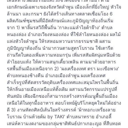
เสน่ห์ทางวัฒนธรรมและวิถีชีวิตของชาวล้านนา ตาม
เอกลักษณ์เฉพาะของจังหวัดลำพูน เมืองเล็กที่ยิ่งใหญ่ หัวใจ
ล้านนา และกรมฯ ยังได้สร้างเส้นทางตลาดเชื่อมโยง 6
ผลิตภัณฑ์ชุมชนที่มีอัตลักษณ์และภูมิปัญญาท้องถิ่นเริ่ม
จาก 1) พาลิ้มรสวิถีพื้นถิ่น 'กาละแมลำไยต้าจ๊าง' ตำบล
หนองล่อง อำเภอเวียงหนองล่อง ที่ใช้ลำไยหนองล่อง ผลไม้
แห่งหัวใจลำพูน ให้รสหอมหวานจากธรรมชาติ ผสาน
ภูมิปัญญาท้องถิ่น นำมากวนตามสูตรโบราณ ใช้เตารีด
ถ่านรีดใบตองเพิ่มความหอมกรุ่น เพิ่มรสสัมผัสนุ่มหนึบด้วย
ลำไยอบแห้ง ให้ความสนุกเคี้ยวเพลิน ตามมาด้วยอาหาร
รสพื้นถิ่นเมืองเหนือจาก 2) 'ผงเครื่องเทศ ตรา มะเขือพวง'
ตำบลหนองช้างคืน อำเภอเมืองลำพูน ผงเครื่องเทศ
สำเร็จรูปที่คัดสรรวัตถุดิบเครื่องเทศและสมุนไพรในพื้นถิ่น
ให้กลิ่นอายเมืองเหนือแท้ดั้งเดิม ผสานนวัตกรรมแปรรูปที่
ทันสมัย เพียงฉีกซองก็สามารถสร้างสรรค์เมนูพื้นถิ่นเมือง
เหนือได้ในทุกมื้ออาหาร ตอบโจทย์ผู้บริโภคยุคใหม่ได้อย่าง
ดี 3) งานหัตถศิลป์เส้นใยสร้างสรรค์ 'ผ้าทอกะเหรี่ยงลาย
โบราณ บ้านห้วยต้ม by TAKI' ตำบลนาทราย อำเภอลี้
เสน่ห์ความงดงามของกลุ่มชาติพันธ์ปกาเกอะญอ ที่สืบทอด