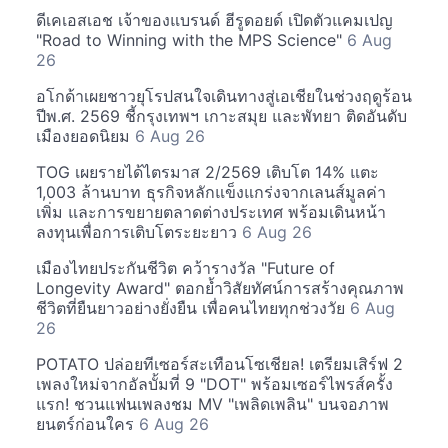
ดีเคเอสเอช เจ้าของแบรนด์ ฮีรูดอยด์ เปิดตัวแคมเปญ
"Road to Winning with the MPS Science"
6 Aug
26
อโกด้าเผยชาวยุโรปสนใจเดินทางสู่เอเชียในช่วงฤดูร้อน
ปีพ.ศ. 2569 ชี้กรุงเทพฯ เกาะสมุย และพัทยา ติดอันดับ
เมืองยอดนิยม
6 Aug 26
TOG เผยรายได้ไตรมาส 2/2569 เติบโต 14% แตะ
1,003 ล้านบาท ธุรกิจหลักแข็งแกร่งจากเลนส์มูลค่า
เพิ่ม และการขยายตลาดต่างประเทศ พร้อมเดินหน้า
ลงทุนเพื่อการเติบโตระยะยาว
6 Aug 26
เมืองไทยประกันชีวิต คว้ารางวัล "Future of
Longevity Award" ตอกย้ำวิสัยทัศน์การสร้างคุณภาพ
ชีวิตที่ยืนยาวอย่างยั่งยืน เพื่อคนไทยทุกช่วงวัย
6 Aug
26
POTATO ปล่อยทีเซอร์สะเทือนโซเชียล! เตรียมเสิร์ฟ 2
เพลงใหม่จากอัลบั้มที่ 9 "DOT" พร้อมเซอร์ไพรส์ครั้ง
แรก! ชวนแฟนเพลงชม MV "เพลิดเพลิน" บนจอภาพ
ยนตร์ก่อนใคร
6 Aug 26