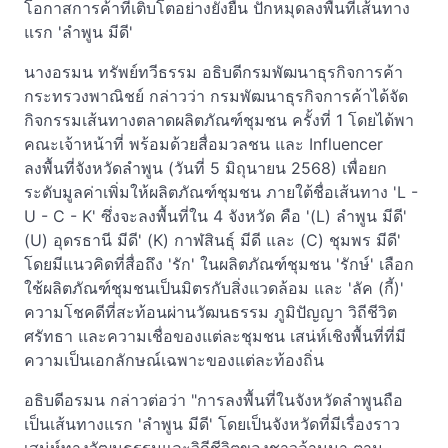
โอกาสการค้าที่เติบโตอย่างยั่งยืน ปักหมุดลงพื้นที่เส้นทาง
แรก 'ลำพูน มีดี'
นางอรมน ทรัพย์ทวีธรรม อธิบดีกรมพัฒนาธุรกิจการค้า
กระทรวงพาณิชย์ กล่าวว่า กรมพัฒนาธุรกิจการค้าได้จัด
กิจกรรมเส้นทางตลาดผลิตภัณฑ์ชุมชน ครั้งที่ 1 โดยได้พา
คณะเจ้าหน้าที่ พร้อมด้วยสื่อมวลชน และ Influencer
ลงพื้นที่จังหวัดลำพูน (วันที่ 5 มิถุนายน 2568) เพื่อยก
ระดับมูลค่าเพิ่มให้ผลิตภัณฑ์ชุมชน ภายใต้ชื่อเส้นทาง 'L -
U - C - K' ซึ่งจะลงพื้นที่ใน 4 จังหวัด คือ '(L) ลำพูน มีดี'
(U) อุดรธานี มีดี' (K) กาฬสินธุ์ มีดี และ (C) ชุมพร มีดี'
โดยมีแนวคิดที่สื่อถึง 'รัก' ในผลิตภัณฑ์ชุมชน 'รักษ์' เลือก
ใช้ผลิตภัณฑ์ชุมชนเป็นมิตรกับสิ่งแวดล้อม และ 'ลัค (กี้)'
ความโชคดีที่สะท้อนผ่านวัฒนธรรม ภูมิปัญญา วิถีชีวิต
ศรัทธา และความเชื่อของแต่ละชุมชน เสน่ห์เชิงพื้นที่ที่มี
ความเป็นเอกลักษณ์เฉพาะของแต่ละท้องถิ่น
อธิบดีอรมน กล่าวต่อว่า "การลงพื้นที่ในจังหวัดลำพูนถือ
เป็นเส้นทางแรก 'ลำพูน มีดี' โดยเป็นจังหวัดที่มีเรื่องราว