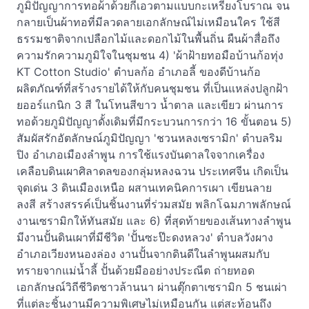
ภูมิปัญญาการทอผ้าด้วยกี่เอวตามแบบกะเหรี่ยงโบราณ จน
กลายเป็นผ้าทอที่มีลวดลายเอกลักษณ์ไม่เหมือนใคร ใช้สี
ธรรมชาติจากเปลือกไม้และดอกไม้ในพื้นถิ่น ผืนผ้าสื่อถึง
ความรักความภูมิใจในชุมชน 4) 'ผ้าฝ้ายทอมือบ้านก้อทุ่ง
KT Cotton Studio' ตำบลก้อ อำเภอลี้ ของดีบ้านก้อ
ผลิตภัณฑ์ที่สร้างรายได้ให้กับคนชุมชน ที่เป็นแหล่งปลูกฝ้า
ยออร์แกนิก 3 สี ในโทนสีขาว น้ำตาล และเขียว ผ่านการ
ทอด้วยภูมิปัญญาดั้งเดิมที่มีกระบวนการกว่า 16 ขั้นตอน 5)
สัมผัสรักอัตลักษณ์ภูมิปัญญา 'ชวนหลงเซรามิก' ตำบลริม
ปิง อำเภอเมืองลำพูน การใช้แรงบันดาลใจจากเครื่อง
เคลือบดินเผาศิลาดลของกลุ่มหลงฉวน ประเทศจีน เกิดเป็น
จุดเด่น 3 ดินเมืองเหนือ ผสานเทคนิคการเผา เขียนลาย
ลงสี สร้างสรรค์เป็นชิ้นงานที่ร่วมสมัย พลิกโฉมภาพลักษณ์
งานเซรามิกให้ทันสมัย และ 6) ที่สุดท้ายของเส้นทางลำพูน
มีงานปั้นดินเผาที่มีชีวิต 'ปั้นซะป๊ะดงหลวง' ตำบลวังผาง
อำเภอเวียงหนองล่อง งานปั้นจากดินดีในลำพูนผสมกับ
ทรายจากแม่น้ำลี้ ปั้นด้วยมืออย่างประณีต ถ่ายทอด
เอกลักษณ์วิถีชีวิตชาวล้านนา ผ่านตุ๊กตาเซรามิก 5 ชนเผ่า
ที่แต่ละชิ้นงานมีความพิเศษไม่เหมือนกัน แต่สะท้อนถึง