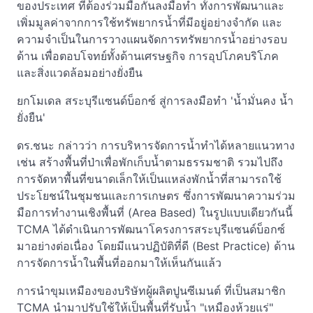
ของประเทศ ที่ต้องร่วมมือกันลงมือทำ ทั้งการพัฒนาและ
เพิ่มมูลค่าจากการใช้ทรัพยากรน้ำที่มีอยู่อย่างจำกัด และ
ความจำเป็นในการวางแผนจัดการทรัพยากรน้ำอย่างรอบ
ด้าน เพื่อตอบโจทย์ทั้งด้านเศรษฐกิจ การอุปโภคบริโภค
และสิ่งแวดล้อมอย่างยั่งยืน
ยกโมเดล สระบุรีแซนด์บ็อกซ์ สู่การลงมือทำ 'น้ำมั่นคง น้ำ
ยั่งยืน'
ดร.ชนะ กล่าวว่า การบริหารจัดการน้ำทำได้หลายแนวทาง
เช่น สร้างพื้นที่ป่าเพื่อพักเก็บน้ำตามธรรมชาติ รวมไปถึง
การจัดหาพื้นที่ขนาดเล็กให้เป็นแหล่งพักน้ำที่สามารถใช้
ประโยชน์ในชุมชนและการเกษตร ซึ่งการพัฒนาความร่วม
มือการทำงานเชิงพื้นที่ (Area Based) ในรูปแบบเดียวกันนี้
TCMA ได้ดำเนินการพัฒนาโครงการสระบุรีแซนด์บ็อกซ์
มาอย่างต่อเนื่อง โดยมีแนวปฏิบัติที่ดี (Best Practice) ด้าน
การจัดการน้ำในพื้นที่ออกมาให้เห็นกันแล้ว
การนำขุมเหมืองของบริษัทผู้ผลิตปูนซีเมนต์ ที่เป็นสมาชิก
TCMA นำมาปรับใช้ให้เป็นพื้นที่รับน้ำ "เหมืองห้วยแร่"