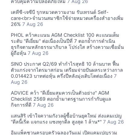
ควบคุมความปลอดภัยใหม่
7 Aug 26
เคทีซี-เจซีบี รุกหมวดความงาม รับเทรนด์ Self-
care<br>จำนวนสมาชิกใช้จ่ายหมวดเครื่องสำอางเพิ่ม
26%
7 Aug 26
PHOL คว้าคะแนน AGM Checklist 100 คะแนนเต็ม
ระดับ "ดีเยี่ยม" ต่อเนื่องเป็นปีที่ 7 ตอกย้ำการดำเนิน
ธุรกิจตามหลักธรรมาภิบาล โปร่งใส สร้างความเชื่อมั่น
ผู้ถือหุ้น
7 Aug 26
SINO ประกาศ Q2/69 ทำกำไรสุทธิ 10 ล้านบาท ฟื้น
ตัวแกร่งจากไตรมาสก่อน เตรียมจ่ายปันผลระหว่างกาล
0.014423 บาทต่อหุ้น ครึ่งปีหลังมุ่งเติบโตต่อเนื่อง
7
Aug 26
ADVICE คว้า "ดีเยี่ยมสมควรเป็นตัวอย่าง" AGM
Checklist 2569 ตอกย้ำมาตรฐานการกำกับดูแล
กิจการที่ดี
7 Aug 26
แสนสิริ เข้าใจความกังวลผู้ซื้อบ้านยุคใหม่ ส่งแคมเปญ
"ดีลนี้เริ่ด แจกแรง แซงทุกดีล สูงสุด 1 ล้าน*"
7 Aug 26
อิมแพ็คชวนครอบครัวฉลองวันแม่ เปิดแคมเปญรวม