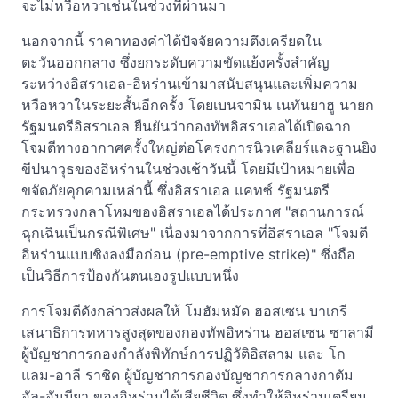
จะไม่หวือหวาเช่นในช่วงที่ผ่านมา
นอกจากนี้ ราคาทองคำได้ปัจจัยความตึงเครียดใน
ตะวันออกกลาง ซึ่งยกระดับความขัดแย้งครั้งสำคัญ
ระหว่างอิสราเอล-อิหร่านเข้ามาสนับสนุนและเพิ่มความ
หวือหวาในระยะสั้นอีกครั้ง โดยเบนจามิน เนทันยาฮู นายก
รัฐมนตรีอิสราเอล ยืนยันว่ากองทัพอิสราเอลได้เปิดฉาก
โจมตีทางอากาศครั้งใหญ่ต่อโครงการนิวเคลียร์และฐานยิง
ขีปนาวุธของอิหร่านในช่วงเช้าวันนี้ โดยมีเป้าหมายเพื่อ
ขจัดภัยคุกคามเหล่านี้ ซึ่งอิสราเอล แคทซ์ รัฐมนตรี
กระทรวงกลาโหมของอิสราเอลได้ประกาศ "สถานการณ์
ฉุกเฉินเป็นกรณีพิเศษ" เนื่องมาจากการที่อิสราเอล "โจมตี
อิหร่านแบบชิงลงมือก่อน (pre-emptive strike)" ซึ่งถือ
เป็นวิธีการป้องกันตนเองรูปแบบหนึ่ง
การโจมตีดังกล่าวส่งผลให้ โมฮัมหมัด ฮอสเซน บาเกรี
เสนาธิการทหารสูงสุดของกองทัพอิหร่าน ฮอสเซน ซาลามี
ผู้บัญชาการกองกำลังพิทักษ์การปฏิวัติอิสลาม และ โก
แลม-อาลี ราชิด ผู้บัญชาการกองบัญชาการกลางกาตัม
อัล-อันบียา ของอิหร่านได้เสียชีวิต ซึ่งทำให้อิหร่านเตรียม