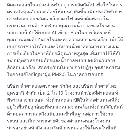
ติดตามอ้อยในแปลงสำหรับฤดูการผลิตถัดไป เพื่อใช้ในการ
ตรวจวัดคุณลักษณะอ้อยให้แม่นยำยิ่งขึ้น เพิ่มประสิทธิภาพ
การคัดแยกอ้อยสดและอ้อยเผาไฟ ลดข้อผิดพลาดใน
กระบวนการผลิตช่วยรักษาคุณภาพน้ำตาลของโรงงาน
นอกจากนี้ ยังใช้ระบบ AI เข้ามาช่วยในการวิเคราะห์
คุณภาพผลผลิตตันต่อไร่และค่าความหวานของอ้อย เพื่อให้
เกษตรกรชาวไร่อ้อยและโรงงานน้ำตาลสามารถวางแผน
การเก็บเกี่ยวในช่วงที่อ้อยมีคุณภาพสูงสุด เพิ่มรายได้ให้กับ
ระบบอุตสาหกรรมอ้อยและน้ำตาลทราย ลดจำนวนการ
ลักลอบเผาอ้อย สอดรับกับนโยบายการปฏิรูปอุตสาหกรรม
ในการแก้ไขปัญหาฝุ่น PM2.5 ในภาคการเกษตร
บริษัท น้ำตาลเกษตรกรผล จำกัด และบริษัท น้ำตาลไทย
อุดรธานี จำกัด เป็น 2 ใน 10 โรงงานนำร่องที่ผ่านเกณฑ์
พิจารณาจาก สอน. ทั้งด้านคุณสมบัติในด้านตำแหน่งที่ตั้ง
อยู่ในพื้นที่ปลูกอ้อยที่หนาแน่น ความพร้อมทั้งด้านวิสัยทัศน์
ด้านบุคลากรและสิ่งสนับสนุนขั้นพื้นฐานต่อการใช้งาน
ระบบ และมีการกระจายตัวของตำแหน่งของโรงงาน
นำร่องอย่างทั่วถึง และเริ่มมีการทดลองใช้โดรนในพื้นที่