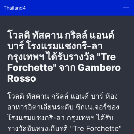
Thailand4
โวลติ ทัสคาน กริลล์ แอนด์
บาร์ โรงแรมแชงกรี-ลา
กรุงเทพฯ ได้รับรางวัล "Tre
Forchette" จาก Gambero
Rosso
โวลติ ทัสคาน กริลล์ แอนด์ บาร์ ห้อง
อาหารอิตาเลียนระดับ ซิกเนเจอร์ของ
โรงแรมแชงกรี-ลา กรุงเทพฯ ได้รับ
รางวัลอันทรงเกียรติ "Tre Forchette"