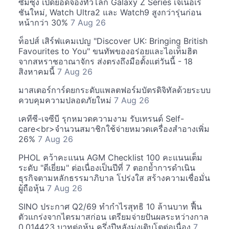
ซัมซุง เปิดยอดจองทั่วโลก Galaxy Z Series เจเนอเร
ชันใหม่, Watch Ultra2 และ Watch9 สูงกว่ารุ่นก่อน
หน้ากว่า 30%
7 Aug 26
ท็อปส์ เสิร์ฟแคมเปญ "Discover UK: Bringing British
Favourites to You" ขนทัพของอร่อยและไอเท็มฮิต
จากสหราชอาณาจักร ส่งตรงถึงมือตั้งแต่วันนี้ - 18
สิงหาคมนี้
7 Aug 26
มาสเตอร์การ์ดยกระดับแพลตฟอร์มบัตรดิจิทัลด้วยระบบ
ควบคุมความปลอดภัยใหม่
7 Aug 26
เคทีซี-เจซีบี รุกหมวดความงาม รับเทรนด์ Self-
care<br>จำนวนสมาชิกใช้จ่ายหมวดเครื่องสำอางเพิ่ม
26%
7 Aug 26
PHOL คว้าคะแนน AGM Checklist 100 คะแนนเต็ม
ระดับ "ดีเยี่ยม" ต่อเนื่องเป็นปีที่ 7 ตอกย้ำการดำเนิน
ธุรกิจตามหลักธรรมาภิบาล โปร่งใส สร้างความเชื่อมั่น
ผู้ถือหุ้น
7 Aug 26
SINO ประกาศ Q2/69 ทำกำไรสุทธิ 10 ล้านบาท ฟื้น
ตัวแกร่งจากไตรมาสก่อน เตรียมจ่ายปันผลระหว่างกาล
0.014423 บาทต่อหุ้น ครึ่งปีหลังมุ่งเติบโตต่อเนื่อง
7