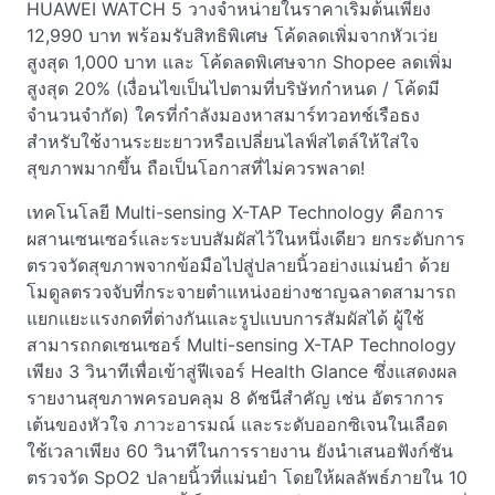
HUAWEI WATCH 5 วางจำหน่ายในราคาเริ่มต้นเพียง
12,990 บาท พร้อมรับสิทธิพิเศษ โค้ดลดเพิ่มจากหัวเว่ย
สูงสุด 1,000 บาท และ โค้ดลดพิเศษจาก Shopee ลดเพิ่ม
สูงสุด 20% (เงื่อนไขเป็นไปตามที่บริษัทกำหนด / โค้ดมี
จำนวนจำกัด) ใครที่กำลังมองหาสมาร์ทวอทช์เรือธง
สำหรับใช้งานระยะยาวหรือเปลี่ยนไลฟ์สไตล์ให้ใส่ใจ
สุขภาพมากขึ้น ถือเป็นโอกาสที่ไม่ควรพลาด!
เทคโนโลยี Multi-sensing X-TAP Technology คือการ
ผสานเซนเซอร์และระบบสัมผัสไว้ในหนึ่งเดียว ยกระดับการ
ตรวจวัดสุขภาพจากข้อมือไปสู่ปลายนิ้วอย่างแม่นยำ ด้วย
โมดูลตรวจจับที่กระจายตำแหน่งอย่างชาญฉลาดสามารถ
แยกแยะแรงกดที่ต่างกันและรูปแบบการสัมผัสได้ ผู้ใช้
สามารถกดเซนเซอร์ Multi-sensing X-TAP Technology
เพียง 3 วินาทีเพื่อเข้าสู่ฟีเจอร์ Health Glance ซึ่งแสดงผล
รายงานสุขภาพครอบคลุม 8 ดัชนีสำคัญ เช่น อัตราการ
เต้นของหัวใจ ภาวะอารมณ์ และระดับออกซิเจนในเลือด
ใช้เวลาเพียง 60 วินาทีในการรายงาน ยังนำเสนอฟังก์ชัน
ตรวจวัด SpO2 ปลายนิ้วที่แม่นยำ โดยให้ผลลัพธ์ภายใน 10