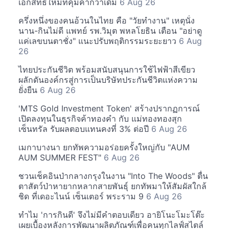
เอกสิทธิ์ใหม่ที่คุ้มค่ากว่าเดิม
6 Aug 26
ครึ่งหนึ่งของคนอ้วนในไทย คือ "วัยทำงาน" เหตุนั่ง
นาน-กินไม่ดี แพทย์ รพ.วิมุต พหลโยธิน เตือน "อย่าดู
แค่เลขบนตาชั่ง" แนะปรับพฤติกรรมระยะยาว
6 Aug
26
ไทยประกันชีวิต พร้อมสนับสนุนการใช้ไฟฟ้าสีเขียว
ผลักดันองค์กรสู่การเป็นบริษัทประกันชีวิตแห่งความ
ยั่งยืน
6 Aug 26
'MTS Gold Investment Token' สร้างปรากฏการณ์
เปิดลงทุนในธุรกิจค้าทองคำ กับ แม่ทองทองสุก
เซ็นทรัล รับผลตอบแทนคงที่ 3% ต่อปี
6 Aug 26
เมกาบางนา ยกทัพความอร่อยครั้งใหญ่กับ "AUM
AUM SUMMER FEST"
6 Aug 26
ชวนเช็คอินป่ากลางกรุงในงาน "Into The Woods" ตื่น
ตาสัตว์ป่าหายากหลากสายพันธุ์ ยกทัพมาให้สัมผัสใกล้
ชิด ที่เดอะไนน์ เซ็นเตอร์ พระราม 9
6 Aug 26
ทำไม 'การกินดี' จึงไม่มีคำตอบเดียว อายิโนะโมะโต๊ะ
เผยเบื้องหลังการพัฒนาผลิตภัณฑ์เพื่อคนทุกไลฟ์สไตล์