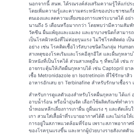
นอกจากนี้ สนพ. ได้รณรงค์ส่งเสริมความรู้ให้แก่ปร
โดยเพิ่มความรู้และความตระหนักของประชาชนเกี่
ตนเองและลดความเสี่ยงของการแพร่ระบาดได้ อย่างไ
นานถึง 5 เดือนหรือมากกว่า โดยพบว่ามีความสัมพันธ
วัคซีน ผื่นแพ้ยุงและแมลง และยาบางชนิดก็สามารถทำใ
เป็นโรคผิวหนังที่ไม่ค่อยรุนแรง ไม่ใช่โรคติดต่อ เป
อย่าง เช่น โรคติดเชื้อไวรัสบางชนิดในกลุ่ม Human he
สาเหตุของโรคเริมและโรคอีสุกอีใส และผื่นกุหลาบ
ผิวหนังที่เป็นโรคได้ ส่วนสาเหตุอื่น ๆ ที่พบได้ เช
อาจกระตุ้นให้เกิดผื่นกุหลาบได้ เช่น Captopril ย
เชื้อ Metronidazole ยา Isotretinoin ที่ใช้รักษ
อาหารอักเสบ ยา Terbinafine สำหรับรักษาเชื้อรา เ
สำหรับการดูแลตัวเองสำหรับโรคผื่นกุหลาบ ได้แก่ อ
อาบน้ำร้อน หรือน้ำอุ่นจัด เลือกใช้ผลิตภัณฑ์ทำ
น้ำหอมหลีกเลี่ยงการเกาผื่น ถูผื่นแรง ๆ และตัดเล็บ
เกา สวมใส่เสื้อผ้าที่ระบายอากาศได้ดี และไม่ก่อให้เ
การอยู่ในสภาพแวดล้อมที่ร้อน เพราะสภาพอากาศท
ของโรครุนแรงขึ้น และหากผู้ป่วยบางรายสังเกตตัวเองว