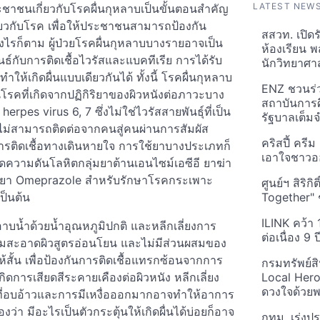
LATEST NEW
ะชาชนเกี่ยวกับโรคผื่นกุหลาบเป็นขั้นตอนสำคัญ
ยวกับโรค เพื่อให้ประชาชนสามารถป้องกัน
สสวท. เปิด
รก็ตาม ผู้ป่วยโรคผื่นกุหลาบบางรายอาจเป็น
ห้องเรียน พ
์กับการติดเชื้อไวรัสและแบคทีเรีย การได้รับ
นักวิทยาศาส
ห้เกิดผื่นแบบเดียวกันได้ ทั้งนี้ โรคผื่นกุหลาบ
ENZ ชวนร่
็นโรคที่เกิดจากปฏิกิริยาของผิวหนังต่อภาวะบาง
สถาบันการศ
rpes virus 6, 7 ซึ่งไม่ใช่ไวรัสสายพันธุ์ที่เป็น
รัฐบาลเต็
ไม่สามารถติดต่อจากคนสู่คนผ่านการสัมผัส
คริสปี้ ครี
่น การติดเชื้อทางเดินหายใจ การใช้ยาบางประเภทก็
เอาใจชาวอ
าลดความดันโลหิตกลุ่มยาต้านเอนไซม์เอซีอี ยาฆ่า
าสิว ยา Omeprazole สำหรับรักษาโรคกระเพาะ
ศูนย์ฯ สิริ
ป็นต้น
Together" 
ILINK คว้า
าบน้ำด้วยน้ำอุณหภูมิปกติ และหลีกเลี่ยงการ
ต่อเนื่อง 9 
ความสะอาดผิวสูตรอ่อนโยน และไม่มีส่วนผสมของ
ให้สั้น เพื่อป้องกันการติดเชื้อแทรกซ้อนจากการ
กรมทรัพย์ส
กิดการเสียดสีระคายเคืองต่อผิวหนัง หลีกเลี่ยง
Local Her
ดวงใจด้วยพ
ี่อบอ้าวและการมีเหงื่อออกมากอาจทำให้อาการ
่า มีอะไรเป็นตัวกระตุ้นให้เกิดผื่นได้บ่อยก็อาจ
กทม. เร่งป