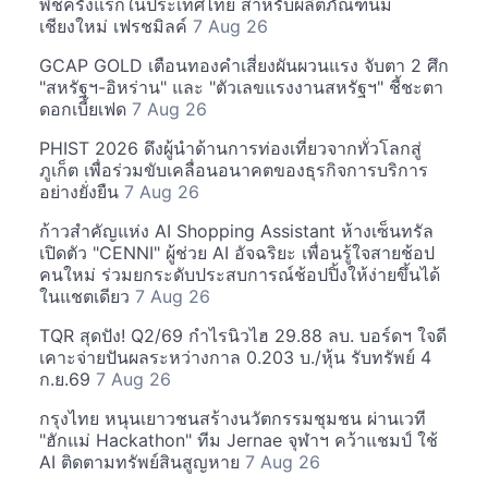
พืชครั้งแรกในประเทศไทย สำหรับผลิตภัณฑ์นม
เชียงใหม่ เฟรชมิลค์
7 Aug 26
GCAP GOLD เตือนทองคำเสี่ยงผันผวนแรง จับตา 2 ศึก
"สหรัฐฯ-อิหร่าน" และ "ตัวเลขแรงงานสหรัฐฯ" ชี้ชะตา
ดอกเบี้ยเฟด
7 Aug 26
PHIST 2026 ดึงผู้นำด้านการท่องเที่ยวจากทั่วโลกสู่
ภูเก็ต เพื่อร่วมขับเคลื่อนอนาคตของธุรกิจการบริการ
อย่างยั่งยืน
7 Aug 26
ก้าวสำคัญแห่ง AI Shopping Assistant ห้างเซ็นทรัล
เปิดตัว "CENNI" ผู้ช่วย AI อัจฉริยะ เพื่อนรู้ใจสายช้อป
คนใหม่ ร่วมยกระดับประสบการณ์ช้อปปิ้งให้ง่ายขึ้นได้
ในแชตเดียว
7 Aug 26
TQR สุดปัง! Q2/69 กำไรนิวไฮ 29.88 ลบ. บอร์ดฯ ใจดี
เคาะจ่ายปันผลระหว่างกาล 0.203 บ./หุ้น รับทรัพย์ 4
ก.ย.69
7 Aug 26
กรุงไทย หนุนเยาวชนสร้างนวัตกรรมชุมชน ผ่านเวที
"ฮักแม่ Hackathon" ทีม Jernae จุฬาฯ คว้าแชมป์ ใช้
AI ติดตามทรัพย์สินสูญหาย
7 Aug 26