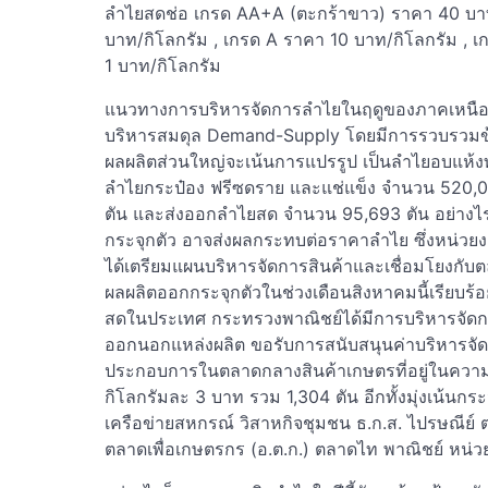
ลำไยสดช่อ เกรด AA+A (ตะกร้าขาว) ราคา 40 บาท
บาท/กิโลกรัม , เกรด A ราคา 10 บาท/กิโลกรัม ,
1 บาท/กิโลกรัม
แนวทางการบริหารจัดการลำไยในฤดูของภาคเหนือ
บริหารสมดุล Demand-Supply โดยมีการรวบรวมข้
ผลผลิตส่วนใหญ่จะเน้นการแปรรูป เป็นลำไยอบแห้งทั้
ลำไยกระป๋อง ฟรีซดราย และแช่แข็ง จำนวน 520,
ตัน และส่งออกลำไยสด จำนวน 95,693 ตัน อย่างไรก
กระจุกตัว อาจส่งผลกระทบต่อราคาลำไย ซึ่งหน่วยงา
ได้เตรียมแผนบริหารจัดการสินค้าและเชื่อมโยงกับต
ผลผลิตออกกระจุกตัวในช่วงเดือนสิงหาคมนี้เรียบร
สดในประเทศ กระทรวงพาณิชย์ได้มีการบริหารจัด
ออกนอกแหล่งผลิต ขอรับการสนับสนุนค่าบริหารจัด
ประกอบการในตลาดกลางสินค้าเกษตรที่อยู่ในความ
กิโลกรัมละ 3 บาท รวม 1,304 ตัน อีกทั้งมุ่งเน้
เครือข่ายสหกรณ์ วิสาหกิจชุมชน ธ.ก.ส. ไปรษณีย์
ตลาดเพื่อเกษตรกร (อ.ต.ก.) ตลาดไท พาณิชย์ หน่