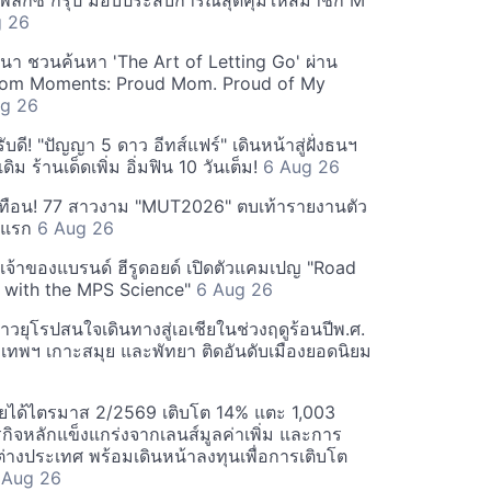
ีเพล็กซ์ กรุ้ป มอบประสบการณ์สุดคุ้มให้สมาชิก M
g 26
ฒนา ชวนค้นหา 'The Art of Letting Go' ผ่าน
m Moments: Proud Mom. Proud of My
g 26
ดี! "ปัญญา 5 ดาว อีทส์แฟร์" เดินหน้าสู่ฝั่งธนฯ
ดิม ร้านเด็ดเพิ่ม อิ่มฟิน 10 วันเต็ม!
6 Aug 26
ทือน! 77 สาวงาม "MUT2026" ตบเท้ารายงานตัว
ันแรก
6 Aug 26
 เจ้าของแบรนด์ ฮีรูดอยด์ เปิดตัวแคมเปญ "Road
 with the MPS Science"
6 Aug 26
วยุโรปสนใจเดินทางสู่เอเชียในช่วงฤดูร้อนปีพ.ศ.
ุงเทพฯ เกาะสมุย และพัทยา ติดอันดับเมืองยอดนิยม
ยได้ไตรมาส 2/2569 เติบโต 14% แตะ 1,003
กิจหลักแข็งแกร่งจากเลนส์มูลค่าเพิ่ม และการ
างประเทศ พร้อมเดินหน้าลงทุนเพื่อการเติบโต
 Aug 26