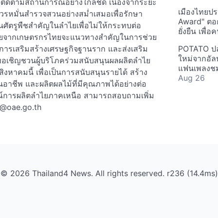
ังติดตามสถานการณ์อย่างใกล้ชิด เนื่องจากระยะ
เมืองไทยประ
ควรหมั่นสำรวจสวนอย่างสม่ำเสมอเพื่อรักษา
Award" ตอกย
ป็นศัตรูพืชสำคัญในลำไยเพื่อไม่ให้กระทบต่อ
ยั่งยืน เพื่
ตลำไยจากเกษตรกรไทยจะแนวทางสำคัญในการช่วย
็นการเสริมสร้างเศรษฐกิจฐานราก และส่งเสริม
POTATO ปล่
ใหม่จากอัลบ
อเชิญชวนผู้บริโภคร่วมสนับสนุนผลผลิตลำไย
แฟนเพลงชม
งหาคมนี้ เพื่อเป็นการสนับสนุนรายได้ สร้าง
Aug 26
อาชีพ และผลิตผลไม้ที่มีคุณภาพได้อย่างต่อ
ารณ์การผลิตลำไยภาคเหนือ สามารถสอบถามเพิ่ม
@oae.go.th
© 2026 Thailand4 News. All rights reserved. r236 (14.4ms)