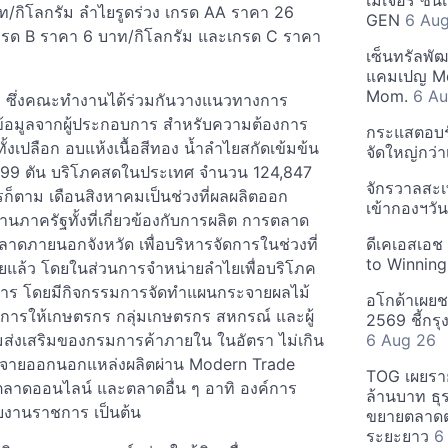
เมเจอร์ ซีน
/กิโลกรัม ลำไยรูดร่วง เกรด AA ราคา 26
GEN
6 Au
 เกรด B ราคา 6 บาท/กิโลกรัม และเกรด C ราคา
เซ็นทรัลพั
แคมเปญ Mo
Mom.
6 Au
 ซึ่งคณะทำงานได้ร่วมกันวางแนวทางการ
อมูลจากผู้ประกอบการ สำหรับความต้องการ
กระแสตอบรับ
งเปลือก อบแห้งเนื้อสีทอง น้ำลำไยสกัดเข้มข้น
จัดใหญ่กว่าเ
099 ตัน บริโภคสดในประเทศ จำนวน 124,847
จักรวาลสะเ
็ตาม เดือนสิงหาคมเป็นช่วงที่ผลผลิตออก
เข้ากองฯว
นภาครัฐทั้งที่เกี่ยวข้องกับการผลิต การตลาด
ลาดภายนอกจังหวัด เพื่อบริหารจัดการในช่วงที่
ดีเคเอสเอช
to Winning
้อยแล้ว โดยในส่วนการจำหน่ายลำไยเพื่อบริโภค
การ โดยมีกิจกรรมการจัดทำแผนกระจายผลไม้
อโกด้าเผยชา
การให้เกษตรกร กลุ่มเกษตรกร สหกรณ์ และผู้
2569 ชี้กร
ส่งเสริมของกรมการค้าภายใน ในอัตรา ไม่เกิน
6 Aug 26
นกระจายออกนอกแหล่งผลิตผ่าน Modern Trade
TOG เผยรา
 ตลาดออนไลน์ และตลาดอื่น ๆ อาทิ องค์การ
ล้านบาท ธุร
วยงานราชการ เป็นต้น
ขยายตลาดต่
ระยะยาว
6