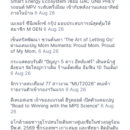
Smart Energy Ecosystem เชื่อม GAC GN8 PHEV
รถยนต์ MPV ระดับพรีเมียม เข้ากับพลังงานแสงอาทิตย์
ภายในบ้าน
6 Aug 26
เมเจอร์ ซีนีเพล็กซ์ กรุ้ป มอบประสบการณ์สุดคุ้มให้
สมาชิก M GEN
6 Aug 26
เซ็นทรัลพัฒนา ชวนค้นหา 'The Art of Letting Go'
ผ่านแคมเปญ Mom Moments: Proud Mom. Proud
of My Mom.
6 Aug 26
กระแสตอบรับดี! "ปัญญา 5 ดาว อีทส์แฟร์" เดินหน้าสู่
ฝั่งธนฯ จัดใหญ่กว่าเดิม ร้านเด็ดเพิ่ม อิ่มฟิน 10 วันเต็ม!
6 Aug 26
จักรวาลสะเทือน! 77 สาวงาม "MUT2026" ตบเท้า
รายงานตัวเข้ากองฯวันแรก
6 Aug 26
ดีเคเอสเอช เจ้าของแบรนด์ ฮีรูดอยด์ เปิดตัวแคมเปญ
"Road to Winning with the MPS Science"
6 Aug
26
อโกด้าเผยชาวยุโรปสนใจเดินทางสู่เอเชียในช่วงฤดูร้อน
ปีพ.ศ. 2569 ชี้กรุงเทพฯ เกาะสมุย และพัทยา ติดอันดับ