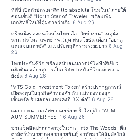
ทีทีบี เปิดตัวบัตรเครดิต ttb absolute โฉมใหม่ ภายใต้
คอนเซ็ปต์ "North Star of Traveler" พร้อมเพิ่ม
เอกสิทธิ์ใหม่ที่คุ้มค่ากว่าเดิม
6 Aug 26
ครึ่งหนึ่งของคนอ้วนในไทย คือ "วัยทำงาน" เหตุนั่ง
นาน-กินไม่ดี แพทย์ รพ.วิมุต พหลโยธิน เตือน "อย่าดู
แค่เลขบนตาชั่ง" แนะปรับพฤติกรรมระยะยาว
6 Aug
26
ไทยประกันชีวิต พร้อมสนับสนุนการใช้ไฟฟ้าสีเขียว
ผลักดันองค์กรสู่การเป็นบริษัทประกันชีวิตแห่งความ
ยั่งยืน
6 Aug 26
'MTS Gold Investment Token' สร้างปรากฏการณ์
เปิดลงทุนในธุรกิจค้าทองคำ กับ แม่ทองทองสุก
เซ็นทรัล รับผลตอบแทนคงที่ 3% ต่อปี
6 Aug 26
เมกาบางนา ยกทัพความอร่อยครั้งใหญ่กับ "AUM
AUM SUMMER FEST"
6 Aug 26
ชวนเช็คอินป่ากลางกรุงในงาน "Into The Woods" ตื่น
ตาสัตว์ป่าหายากหลากสายพันธุ์ ยกทัพมาให้สัมผัสใกล้