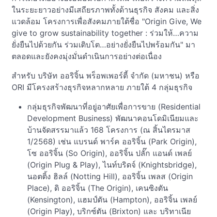
ในระยะยาวอย่างมีเสถียรภาพทั้งด้านธุรกิจ สังคม และสิ่ง
แวดล้อม โครงการเพื่อสังคมภายใต้ชื่อ "Origin Give, We
give to grow sustainability together : ร่วมให้…ความ
ยั่งยืนไปด้วยกัน ร่วมเติบโต…อย่างยั่งยืนไปพร้อมกัน" มา
ตลอดและยังคงมุ่งมั่นดำเนินการอย่างต่อเนื่อง
สำหรับ บริษัท ออริจิ้น พร็อพเพอร์ตี้ จำกัด (มหาชน) หรือ
ORI มีโครงสร้างธุรกิจหลากหลาย ภายใต้ 4 กลุ่มธุรกิจ
กลุ่มธุรกิจพัฒนาที่อยู่อาศัยเพื่อการขาย (Residential
Development Business) พัฒนาคอนโดมิเนียมและ
บ้านจัดสรรมาแล้ว 168 โครงการ (ณ สิ้นไตรมาส
1/2568) เช่น แบรนด์ พาร์ค ออริจิ้น (Park Origin),
โซ ออริจิ้น (So Origin), ออริจิ้น ปลั๊ก แอนด์ เพลย์
(Origin Plug & Play), ไนท์บริดจ์ (Knightsbridge),
นอตติ้ง ฮิลล์ (Notting Hill), ออริจิ้น เพลส (Origin
Place), ดิ ออริจิ้น (The Origin), เคนซิงตัน
(Kensington), แฮมป์ตัน (Hampton), ออริจิ้น เพลย์
(Origin Play), บริกซ์ตัน (Brixton) และ บริทาเนีย