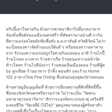
ทริปนี้เอาใจสายกิน ด้วยการพาสมาชิกฯไปลิ้มรสอาหาร
ท้องถิ่นชื่อดังของเมืองนครศรีฯ ที่คัดสรรมาอย่างดี การัน
ตีความอร่อยโดยนักชิมชื่อดัง ม.ล.ภาสันต์ สวัสดิวัตน์ ไม่ว่า
จะเป็นของคาวจัดจ้านแบบใต้แท้ ๆ หรือของหวานหาทาน
ยาก รับรองความอร่อยถูกใจสายกินแน่นอน อาทิ ร้านโกปี้
ร้านโกเตง บางจาก ร้านชาวเรือ ร้านขนมหวานหน้าวัด
ท้าวโคตร ร้านโรตีบังบ่าว ร้านขนมจีนเมืองคอน ร้านซีฟู้ด
by ลูกเขียด ร้านอาหาร ป้าทิ้ง ดอนสัก และร้าน Home
102 อาหารไทย Fine Dining ที่แสนอบอุ่นสุดเก๋ย่านขนอม
ด้านสายมูอิ่มบุญเต็มที่ ด้วยการเยือนสถานที่ศักดิ์สิทธิ์ขึ้น
ชื่อของจังหวัดนครศรีธรรมราช ไม่ว่าจะเป็น "วัดพระ
มหาธาตุวรมหาวิหาร" สักการะองค์พระบรมธาตุ เสริมสิริ
มงคลชีวิต "วัดเจดีย์ (ไอ้ไข่)" จุดมุ่งหมายของผู้ศรัทธาทั่ว
ประเทศที่เชื่อในเรื่องโชคลาภ การค้าขาย และ "เกาะ