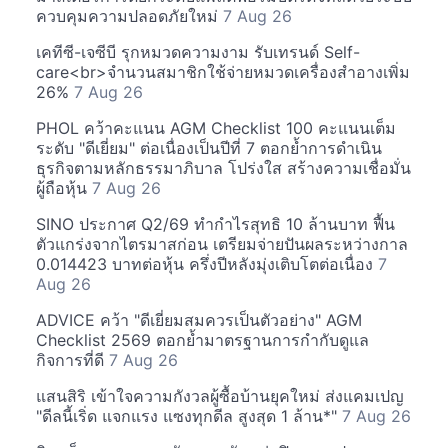
ควบคุมความปลอดภัยใหม่
7 Aug 26
เคทีซี-เจซีบี รุกหมวดความงาม รับเทรนด์ Self-
care<br>จำนวนสมาชิกใช้จ่ายหมวดเครื่องสำอางเพิ่ม
26%
7 Aug 26
PHOL คว้าคะแนน AGM Checklist 100 คะแนนเต็ม
ระดับ "ดีเยี่ยม" ต่อเนื่องเป็นปีที่ 7 ตอกย้ำการดำเนิน
ธุรกิจตามหลักธรรมาภิบาล โปร่งใส สร้างความเชื่อมั่น
ผู้ถือหุ้น
7 Aug 26
SINO ประกาศ Q2/69 ทำกำไรสุทธิ 10 ล้านบาท ฟื้น
ตัวแกร่งจากไตรมาสก่อน เตรียมจ่ายปันผลระหว่างกาล
0.014423 บาทต่อหุ้น ครึ่งปีหลังมุ่งเติบโตต่อเนื่อง
7
Aug 26
ADVICE คว้า "ดีเยี่ยมสมควรเป็นตัวอย่าง" AGM
Checklist 2569 ตอกย้ำมาตรฐานการกำกับดูแล
กิจการที่ดี
7 Aug 26
แสนสิริ เข้าใจความกังวลผู้ซื้อบ้านยุคใหม่ ส่งแคมเปญ
"ดีลนี้เริ่ด แจกแรง แซงทุกดีล สูงสุด 1 ล้าน*"
7 Aug 26