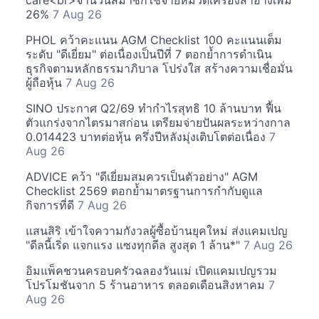
care<br>จำนวนสมาชิกใช้จ่ายหมวดเครื่องสำอางเพิ่ม
26%
7 Aug 26
PHOL คว้าคะแนน AGM Checklist 100 คะแนนเต็ม
ระดับ "ดีเยี่ยม" ต่อเนื่องเป็นปีที่ 7 ตอกย้ำการดำเนิน
ธุรกิจตามหลักธรรมาภิบาล โปร่งใส สร้างความเชื่อมั่น
ผู้ถือหุ้น
7 Aug 26
SINO ประกาศ Q2/69 ทำกำไรสุทธิ 10 ล้านบาท ฟื้น
ตัวแกร่งจากไตรมาสก่อน เตรียมจ่ายปันผลระหว่างกาล
0.014423 บาทต่อหุ้น ครึ่งปีหลังมุ่งเติบโตต่อเนื่อง
7
Aug 26
ADVICE คว้า "ดีเยี่ยมสมควรเป็นตัวอย่าง" AGM
Checklist 2569 ตอกย้ำมาตรฐานการกำกับดูแล
กิจการที่ดี
7 Aug 26
แสนสิริ เข้าใจความกังวลผู้ซื้อบ้านยุคใหม่ ส่งแคมเปญ
"ดีลนี้เริ่ด แจกแรง แซงทุกดีล สูงสุด 1 ล้าน*"
7 Aug 26
อิมแพ็คชวนครอบครัวฉลองวันแม่ เปิดแคมเปญรวม
โปรโมชันจาก 5 ร้านอาหาร ตลอดเดือนสิงหาคม
7
Aug 26