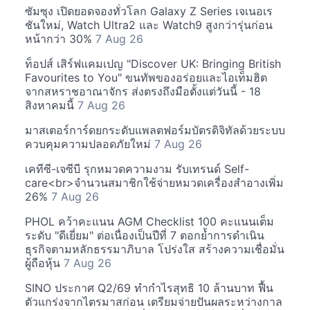
ซัมซุง เปิดยอดจองทั่วโลก Galaxy Z Series เจเนอเร
ชันใหม่, Watch Ultra2 และ Watch9 สูงกว่ารุ่นก่อน
หน้ากว่า 30%
7 Aug 26
ท็อปส์ เสิร์ฟแคมเปญ "Discover UK: Bringing British
Favourites to You" ขนทัพของอร่อยและไอเท็มฮิต
จากสหราชอาณาจักร ส่งตรงถึงมือตั้งแต่วันนี้ - 18
สิงหาคมนี้
7 Aug 26
มาสเตอร์การ์ดยกระดับแพลตฟอร์มบัตรดิจิทัลด้วยระบบ
ควบคุมความปลอดภัยใหม่
7 Aug 26
เคทีซี-เจซีบี รุกหมวดความงาม รับเทรนด์ Self-
care<br>จำนวนสมาชิกใช้จ่ายหมวดเครื่องสำอางเพิ่ม
26%
7 Aug 26
PHOL คว้าคะแนน AGM Checklist 100 คะแนนเต็ม
ระดับ "ดีเยี่ยม" ต่อเนื่องเป็นปีที่ 7 ตอกย้ำการดำเนิน
ธุรกิจตามหลักธรรมาภิบาล โปร่งใส สร้างความเชื่อมั่น
ผู้ถือหุ้น
7 Aug 26
SINO ประกาศ Q2/69 ทำกำไรสุทธิ 10 ล้านบาท ฟื้น
ตัวแกร่งจากไตรมาสก่อน เตรียมจ่ายปันผลระหว่างกาล