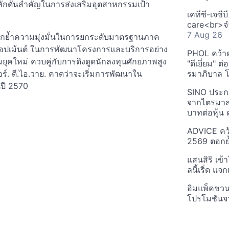
ผลักดันสำคัญในการส่งเสริมอุตสาหกรรมเป้า
เคทีซี-เจซี
care<br>จำ
7 Aug 26
อกย้ำความมุ่งมั่นในการยกระดับมาตรฐานภาค
ลอปเม้นต์ ในการพัฒนาโครงการและบริการอย่าง
PHOL คว้า
ยุคใหม่ ควบคู่กับการดึงดูดนักลงทุนศักยภาพสูง
"ดีเยี่ยม" ต
ตอร์. ดี.ไอ.วาย. คาดว่าจะเริ่มการพัฒนาใน
รมาภิบาล โป
ปี 2570
SINO ประกา
จากไตรมาสก
บาทต่อหุ้น ค
ADVICE คว้
2569 ตอกย้
แสนสิริ เข้
ลนี้เริ่ด แ
อิมแพ็คชว
โปรโมชันจ