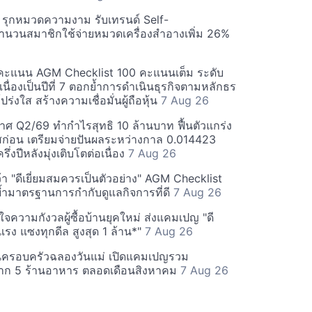
บี รุกหมวดความงาม รับเทรนด์ Self-
นวนสมาชิกใช้จ่ายหมวดเครื่องสำอางเพิ่ม 26%
คะแนน AGM Checklist 100 คะแนนเต็ม ระดับ
่อเนื่องเป็นปีที่ 7 ตอกย้ำการดำเนินธุรกิจตามหลักธร
ร่งใส สร้างความเชื่อมั่นผู้ถือหุ้น
7 Aug 26
ศ Q2/69 ทำกำไรสุทธิ 10 ล้านบาท ฟื้นตัวแกร่ง
่อน เตรียมจ่ายปันผลระหว่างกาล 0.014423
รึ่งปีหลังมุ่งเติบโตต่อเนื่อง
7 Aug 26
า "ดีเยี่ยมสมควรเป็นตัวอย่าง" AGM Checklist
ำมาตรฐานการกำกับดูแลกิจการที่ดี
7 Aug 26
าใจความกังวลผู้ซื้อบ้านยุคใหม่ ส่งแคมเปญ "ดี
จกแรง แซงทุกดีล สูงสุด 1 ล้าน*"
7 Aug 26
นครอบครัวฉลองวันแม่ เปิดแคมเปญรวม
าก 5 ร้านอาหาร ตลอดเดือนสิงหาคม
7 Aug 26