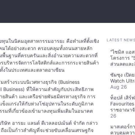
LATEST NEW
ใจลงทุนในนิคมอุตสาหกรรมอารยะ คือทำเลที่ตั้งเชิง
าคมได้อย่างสะดวก ครอบคลุมทั้งถนนสายหลัก
"ไซมิส แอสเ
งพื้นฐานที่ครบครันและสิ่งอำนวยความสะดวกที่
โครงการ "
การบริหารจัดการโลจิสติกส์และการกระจายสินค้า
ส่วนลดและส
ิจทั้งในประเทศและตลาดอาเซียน
ซัมซุง เปิด
Watch Ultr
ริมสร้างระบบนิเวศทางธุรกิจ (Business
Aug 26
l Business) ที่ให้ความสำคัญกับประสิทธิภาพ
ายสินค้า และเครือข่ายพันธมิตรทางธุรกิจ การ
ท็อปส์ เสิร
มแข็งแกร่งให้กับห่วงโซ่อุปทานในระดับภูมิภาค
Favourites
ราชอาณาจักร
รมที่เกี่ยวข้องเข้ามาลงทุนเพิ่มเติมในอนาคต
26
ษัท อารยะ แลนด์ ดีเวลลอปเม้นต์ จำกัด กล่าว
มาสเตอร์กา
้ ถือเป็นก้าวสำคัญที่จะช่วยขับเคลื่อนเศรษฐกิจ
ควบคุมควา