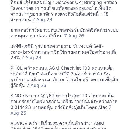
ท็อปส์ เสิร์ฟแคมเปญ "Discover UK: Bringing British
Favourites to You" ขนทัพของอร่อยและไอเท็มฮิต
จากสหราชอาณาจักร ส่งตรงถึงมือตั้งแต่วันนี้ - 18
สิงหาคมนี้
7 Aug 26
มาสเตอร์การ์ดยกระดับแพลตฟอร์มบัตรดิจิทัลด้วยระบบ
ควบคุมความปลอดภัยใหม่
7 Aug 26
เคทีซี-เจซีบี รุกหมวดความงาม รับเทรนด์ Self-
care<br>จำนวนสมาชิกใช้จ่ายหมวดเครื่องสำอางเพิ่ม
26%
7 Aug 26
PHOL คว้าคะแนน AGM Checklist 100 คะแนนเต็ม
ระดับ "ดีเยี่ยม" ต่อเนื่องเป็นปีที่ 7 ตอกย้ำการดำเนิน
ธุรกิจตามหลักธรรมาภิบาล โปร่งใส สร้างความเชื่อมั่น
ผู้ถือหุ้น
7 Aug 26
SINO ประกาศ Q2/69 ทำกำไรสุทธิ 10 ล้านบาท ฟื้น
ตัวแกร่งจากไตรมาสก่อน เตรียมจ่ายปันผลระหว่างกาล
0.014423 บาทต่อหุ้น ครึ่งปีหลังมุ่งเติบโตต่อเนื่อง
7
Aug 26
ADVICE คว้า "ดีเยี่ยมสมควรเป็นตัวอย่าง" AGM