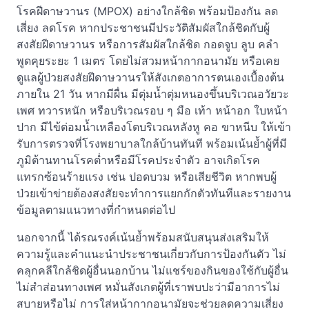
โรคฝีดาษวานร (MPOX) อย่างใกล้ชิด พร้อมป้องกัน ลด
เสี่ยง ลดโรค หากประชาชนมีประวัติสัมผัสใกล้ชิดกับผู้
สงสัยฝีดาษวานร หรือการสัมผัสใกล้ชิด กอดจูบ ลูบ คลำ
พูดคุยระยะ 1 เมตร โดยไม่สวมหน้ากากอนามัย หรือเคย
ดูแลผู้ป่วยสงสัยฝีดาษวานรให้สังเกตอาการตนเองเบื้องต้น
ภายใน 21 วัน หากมีผื่น มีตุ่มน้ำตุ่มหนองขึ้นบริเวณอวัยวะ
เพศ ทวารหนัก หรือบริเวณรอบ ๆ มือ เท้า หน้าอก ใบหน้า
ปาก มีไข้ต่อมน้ำเหลืองโตบริเวณหลังหู คอ ขาหนีบ ให้เข้า
รับการตรวจที่โรงพยาบาลใกล้บ้านทันที พร้อมเน้นย้ำผู้ที่มี
ภูมิต้านทานโรคต่ำหรือมีโรคประจำตัว อาจเกิดโรค
แทรกซ้อนร้ายแรง เช่น ปอดบวม หรือเสียชีวิต หากพบผู้
ป่วยเข้าข่ายต้องสงสัยจะทำการแยกกักตัวทันทีและรายงาน
ข้อมูลตามแนวทางที่กำหนดต่อไป
นอกจากนี้ ได้รณรงค์เน้นย้ำพร้อมสนับสนุนส่งเสริมให้
ความรู้และคำแนะนำประชาชนเกี่ยวกับการป้องกันตัว ไม่
คลุกคลีใกล้ชิดผู้อื่นนอกบ้าน ไม่แชร์ของกินของใช้กับผู้อื่น
ไม่สำส่อนทางเพศ หมั่นสังเกตผู้ที่เราพบปะว่ามีอาการไม่
สบายหรือไม่ การใส่หน้ากากอนามัยจะช่วยลดความเสี่ยง