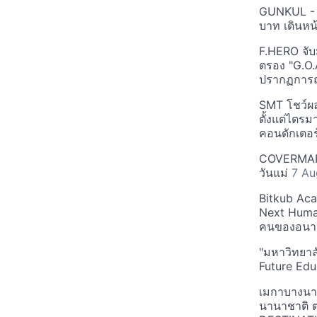
GUNKUL - L
บาท เดินห
F.HERO จับม
ตรอง "G.O.
ปรากฏการณ
SMT โชว์ผล
ตั้งแต่ไตร
คอนดักเตอ
COVERMARK
วันแม่
7 Au
Bitkub Aca
Next Humans
คนของอน
"มหาวิทยาลั
Future Ed
เมกาบางนา
นานาชาติ 