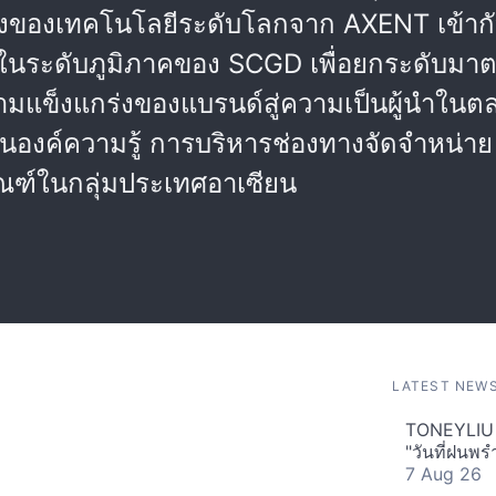
็งของเทคโนโลยีระดับโลกจาก AXENT เข้ากั
นระดับภูมิภาคของ SCGD เพื่อยกระดับมาต
วามแข็งแกร่งของแบรนด์สู่ความเป็นผู้นำในต
ันองค์ความรู้ การบริหารช่องทางจัดจำหน่า
ณฑ์ในกลุ่มประเทศอาเซียน
LATEST NEW
TONEYLIU ถ่
"วันที่ฝนพร
7 Aug 26