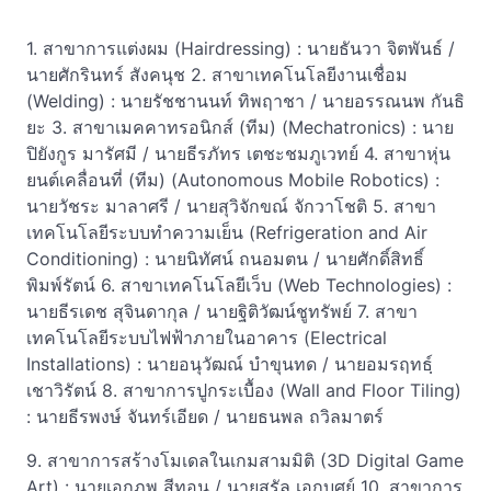
1. สาขาการแต่งผม (Hairdressing) : นายธันวา จิตพันธ์ /
นายศักรินทร์ สังคนุช 2. สาขาเทคโนโลยีงานเชื่อม
(Welding) : นายรัชชานนท์ ทิพฤาชา / นายอรรณนพ กันธิ
ยะ 3. สาขาเมคคาทรอนิกส์ (ทีม) (Mechatronics) : นาย
ปิยังกูร มารัศมี / นายธีรภัทร เตชะชมภูเวทย์ 4. สาขาหุ่น
ยนต์เคลื่อนที่ (ทีม) (Autonomous Mobile Robotics) :
นายวัชระ มาลาศรี / นายสุวิจักขณ์ จักวาโชติ 5. สาขา
เทคโนโลยีระบบทำความเย็น (Refrigeration and Air
Conditioning) : นายนิทัศน์ ถนอมตน / นายศักดิ์สิทธิ์
พิมพ์รัตน์ 6. สาขาเทคโนโลยีเว็บ (Web Technologies) :
นายธีรเดช สุจินดากุล / นายฐิติวัฒน์ชูทรัพย์ 7. สาขา
เทคโนโลยีระบบไฟฟ้าภายในอาคาร (Electrical
Installations) : นายอนุวัฒณ์ บำขุนทด / นายอมรฤทธฺ์
เชาวิรัตน์ 8. สาขาการปูกระเบื้อง (Wall and Floor Tiling)
: นายธีรพงษ์ จันทร์เอียด / นายธนพล ถวิลมาตร์
9. สาขาการสร้างโมเดลในเกมสามมิติ (3D Digital Game
Art) : นายเอกภพ สีทอน / นายสรัล เอกบุศย์ 10. สาขาการ