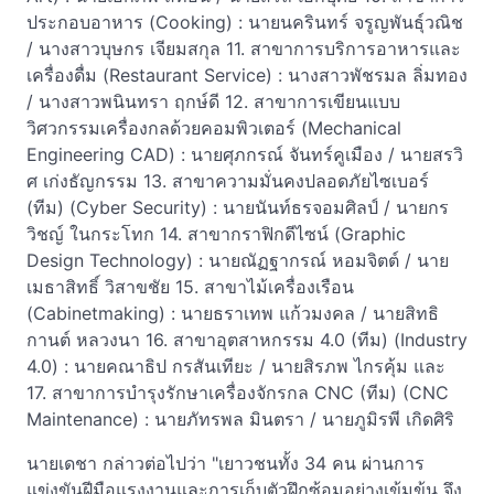
ประกอบอาหาร (Cooking) : นายนครินทร์ จรูญพันธุ์วณิช
/ นางสาวบุษกร เจียมสกุล 11. สาขาการบริการอาหารและ
เครื่องดื่ม (Restaurant Service) : นางสาวพัชรมล ลิ่มทอง
/ นางสาวพนินทรา ฤกษ์ดี 12. สาขาการเขียนแบบ
วิศวกรรมเครื่องกลด้วยคอมพิวเตอร์ (Mechanical
Engineering CAD) : นายศุภกรณ์ จันทร์คูเมือง / นายสรวิ
ศ เก่งธัญกรรม 13. สาขาความมั่นคงปลอดภัยไซเบอร์
(ทีม) (Cyber Security) : นายนันท์ธรจอมศิลป์ / นายกร
วิชญ์ ในกระโทก 14. สาขากราฟิกดีไซน์ (Graphic
Design Technology) : นายณัฏฐากรณ์ หอมจิตต์ / นาย
เมธาสิทธิ์ วิสาขชัย 15. สาขาไม้เครื่องเรือน
(Cabinetmaking) : นายธราเทพ แก้วมงคล / นายสิทธิ
กานต์ หลวงนา 16. สาขาอุตสาหกรรม 4.0 (ทีม) (Industry
4.0) : นายคณาธิป กรสันเทียะ / นายสิรภพ ไกรคุ้ม และ
17. สาขาการบำรุงรักษาเครื่องจักรกล CNC (ทีม) (CNC
Maintenance) : นายภัทรพล มินตรา / นายภูมิรพี เกิดศิริ
นายเดชา กล่าวต่อไปว่า "เยาวชนทั้ง 34 คน ผ่านการ
แข่งขันฝีมือแรงงานและการเก็บตัวฝึกซ้อมอย่างเข้มข้น จึง