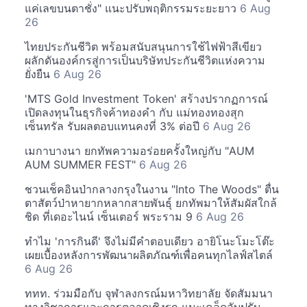
แค่เลขบนตาชั่ง" แนะปรับพฤติกรรมระยะยาว
6 Aug
26
ไทยประกันชีวิต พร้อมสนับสนุนการใช้ไฟฟ้าสีเขียว
ผลักดันองค์กรสู่การเป็นบริษัทประกันชีวิตแห่งความ
ยั่งยืน
6 Aug 26
'MTS Gold Investment Token' สร้างปรากฏการณ์
เปิดลงทุนในธุรกิจค้าทองคำ กับ แม่ทองทองสุก
เซ็นทรัล รับผลตอบแทนคงที่ 3% ต่อปี
6 Aug 26
เมกาบางนา ยกทัพความอร่อยครั้งใหญ่กับ "AUM
AUM SUMMER FEST"
6 Aug 26
ชวนเช็คอินป่ากลางกรุงในงาน "Into The Woods" ตื่น
ตาสัตว์ป่าหายากหลากสายพันธุ์ ยกทัพมาให้สัมผัสใกล้
ชิด ที่เดอะไนน์ เซ็นเตอร์ พระราม 9
6 Aug 26
ทำไม 'การกินดี' จึงไม่มีคำตอบเดียว อายิโนะโมะโต๊ะ
เผยเบื้องหลังการพัฒนาผลิตภัณฑ์เพื่อคนทุกไลฟ์สไตล์
6 Aug 26
ททท. ร่วมมือกับ จุฬาลงกรณ์มหาวิทยาลัย จัดสัมมนา