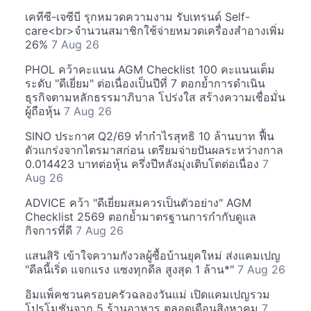
เคทีซี-เจซีบี รุกหมวดความงาม รับเทรนด์ Self-
care<br>จำนวนสมาชิกใช้จ่ายหมวดเครื่องสำอางเพิ่ม
26%
7 Aug 26
PHOL คว้าคะแนน AGM Checklist 100 คะแนนเต็ม
ระดับ "ดีเยี่ยม" ต่อเนื่องเป็นปีที่ 7 ตอกย้ำการดำเนิน
ธุรกิจตามหลักธรรมาภิบาล โปร่งใส สร้างความเชื่อมั่น
ผู้ถือหุ้น
7 Aug 26
SINO ประกาศ Q2/69 ทำกำไรสุทธิ 10 ล้านบาท ฟื้น
ตัวแกร่งจากไตรมาสก่อน เตรียมจ่ายปันผลระหว่างกาล
0.014423 บาทต่อหุ้น ครึ่งปีหลังมุ่งเติบโตต่อเนื่อง
7
Aug 26
ADVICE คว้า "ดีเยี่ยมสมควรเป็นตัวอย่าง" AGM
Checklist 2569 ตอกย้ำมาตรฐานการกำกับดูแล
กิจการที่ดี
7 Aug 26
แสนสิริ เข้าใจความกังวลผู้ซื้อบ้านยุคใหม่ ส่งแคมเปญ
"ดีลนี้เริ่ด แจกแรง แซงทุกดีล สูงสุด 1 ล้าน*"
7 Aug 26
อิมแพ็คชวนครอบครัวฉลองวันแม่ เปิดแคมเปญรวม
โปรโมชันจาก 5 ร้านอาหาร ตลอดเดือนสิงหาคม
7