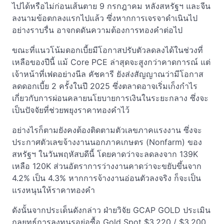
ไปได้หรือไม่ก่อนเส้นตาย 9 กรกฎาคม หลังสหรัฐฯ และจีน
ลงนามข้อตกลงแรกไปแล้ว ซึ่งหากการเจรจาดำเนินไป
อย่างราบรื่น อาจกดดันความต้องการทองคำต่อไป
ขณะที่แนวโน้มดอกเบี้ยมีโอกาสปรับตัวลดลงได้ในช่วงที่
เหลือของปีนี้ แม้ Core PCE ล่าสุดจะสูงกว่าคาดการณ์ แต่
เจ้าหน้าที่เฟดอย่างนีล คัชคารี ยังส่งสัญญาณว่ามีโอกาส
ลดดอกเบี้ย 2 ครั้งในปี 2025 ซึ่งตลาดอาจเริ่มเก็งกำไร
เกี่ยวกับการผ่อนคลายนโยบายการเงินในระยะกลาง ซึ่งจะ
เป็นปัจจัยที่ช่วยพยุงราคาทองคำไว้
อย่างไรก็ตามยังคงต้องติดตามตัวเลขภาคแรงงาน ซึ่งจะ
ประกาศตัวเลขจ้างงานนอกภาคเกษตร (Nonfarm) ของ
สหรัฐฯ ในวันพฤหัสบดีนี้ โดยคาดว่าจะลดลงจาก 139K
เหลือ 120K ส่วนอัตราการว่างงานคาดว่าจะขยับขึ้นจาก
4.2% เป็น 4.3% หากการจ้างงานอ่อนตัวลงจริง ก็จะเป็น
แรงหนุนให้ราคาทองคำ
ดังนั้นจากประเด็นดังกล่าว ฝ่ายวิจัย GCAP GOLD ประเมิน
กลยุทธ์การลงทุนรอย่อซื้อ Gold Spot $3,220 / $3,200