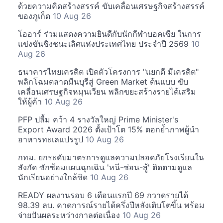
ด้วยความคิดสร้างสรรค์ ขับเคลื่อนเศรษฐกิจสร้างสรรค์
ของภูเก็ต
10 Aug 26
โออาร์ ร่วมแสดงความยินดีกับนักกีฬาบอคเซีย ในการ
แข่งขันชิงชนะเลิศแห่งประเทศไทย ประจำปี 2569
10
Aug 26
ธนาคารไทยเครดิต เปิดตัวโครงการ "แยกดี มีเครดิต"
พลิกโฉมตลาดมีนบุรีสู่ Green Market ต้นแบบ ขับ
เคลื่อนเศรษฐกิจหมุนเวียน พลิกขยะสร้างรายได้เสริม
ให้ผู้ค้า
10 Aug 26
PFP ปลื้ม คว้า 4 รางวัลใหญ่ Prime Minister's
Export Award 2026 ตั้งเป้าโต 15% ตอกย้ำภาพผู้นำ
อาหารทะเลแปรรูป
10 Aug 26
กทม. ยกระดับมาตรการดูแลความปลอดภัยโรงเรียนใน
สังกัด ซักซ้อมแผนฉุกเฉิน 'หนี-ซ่อน-สู้' ติดตามดูแล
นักเรียนอย่างใกล้ชิด
10 Aug 26
READY ผลงานรอบ 6 เดือนแรกปี 69 กวาดรายได้
98.39 ลบ. คาดการณ์รายได้ครึ่งปีหลังเติบโตขึ้น พร้อม
จ่ายปันผลระหว่างกาลต่อเนื่อง
10 Aug 26