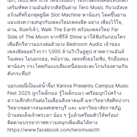
เอก, เจ็บปวดทางใจ โดนใจน้องๆ ร้องกันดังจนคอแทบแตก
เสริมทัพความมันส์จากศิลปินค่าย Tero Music กับวงอัลเท
อร์เนทีฟร็อกสุดยูนีค Slot Machine พาน้องๆ โดดขึ้นยาน
แม่แห่งความสนุกกับเพลงใหม่เพลงฮิต อย่าง เพียงไว้ใจ,
ผ่าน, จันทร์เจ้า, Walk The Earth พร้อมเพลงใหม่ Far
Side of The Moon จากซีรีส์ Shine มาให้ฟังกันก่อนใคร
เพิ่มดีกรีความแรงต่อด้วยวง Bedroom Audio เจ้าของ
เพลงฮิตยอดวิวกว่า 1,000 ล้านวิวในยูทูป สาดความมันส์
ในเพลง ไม่บอกเธอ, หม้อรวม, เพลงที่เธอไม่ฟัง, รักมือสอง
พาน้องๆ กระโดดกันแบบลืมเหนื่อยและตะโกนร้องตามกัน
ดังกระหึ่ม!!
บอกเลยนี่เป็นแค่น้ำจิ้ม! Kaniva Presents Campus Music
Fest 2025 ถูกใจเด็กมอ รู้ใจเด็กแนว เตรียมบุกไปสร้าง
ความคึกคักกันต่อในเดือนสิงหาคมที่ มหาวิทยาลัยศิลปากร
วิทยาเขตสารสนเทศเพชรบุรี และ มหาวิทยาลัยราชภัฏ
บ้านสมเด็จเจ้าพระยา น้อง ๆ รู้แล้วเตรียมตัวให้พร้อม!
ติดตามบรรยากาศความสนุกเพิ่มเติมได้ทาง
https://www.facebook.com/teromusicth