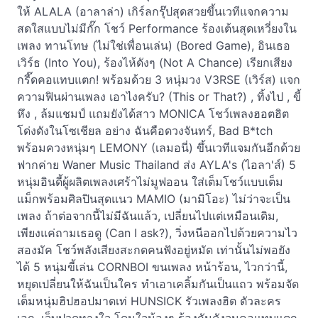
ให้ ALALA (อาลาล่า) เกิร์ลกรุ๊ปสุดสวยขึ้นเวทีแจกความ
สดใสแบบไม่มีกั๊ก โชว์ Performance ร้องเต้นสุดเหวี่ยงใน
เพลง ทานโทษ (ไม่ใช่เพื่อนเล่น) (Bored Game), อินเธอ
เวิร์ธ (Into You), ร้องไห้ดังๆ (Not A Chance) เรียกเสียง
กรี๊ดคอแทบแตก! พร้อมด้วย 3 หนุ่มวง V3RSE (เวิร์ส) แจก
ความฟินผ่านเพลง เอาไงครับ? (This or That?) , ทิ้งไป , ขี้
หึง , ล้มแชมป์ แถมยังได้สาว MONICA โชว์เพลงฮอตฮิต
โด่งดังในโซเชียล อย่าง ฉันคือดวงจันทร์, Bad B*tch
พร้อมควงหนุ่มๆ LEMONY (เลมอนี่) ขึ้นเวทีแจมกันอีกด้วย
ฟากค่าย Waner Music Thailand ส่ง AYLA's (ไอลา'ส์) 5
หนุ่มอินดี้ผู้ผลิตเพลงเศร้าไม่มูฟออน ใส่เต็มโชว์แบบเต็ม
แม็กพร้อมศิลปินสุดแนว MAMIO (มามิโอะ) ไม่ว่าจะเป็น
เพลง ถ้าต่อจากนี้ไม่มีฉันแล้ว, เปลี่ยนไปแต่เหมือนเดิม,
เพียงแค่ถามเธอดู (Can I ask?), วิ่งหนีออกไปด้วยความไว
สองมัค โชว์พลังเสียงสะกดคนฟังอยู่หมัด เท่านั้นไม่พอยัง
ได้ 5 หนุ่มขี้เล่น CORNBOI ขนเพลง หน้าร้อน, ไวกว่านี้,
หยุดเปลี่ยนให้ฉันเป็นใคร ทำเอาเคลิ้มกันเป็นแถว พร้อมจัด
เต็มหนุ่มฮิปฮอปมาดเท่ HUNSICK รัวเพลงฮิต ตัวละคร